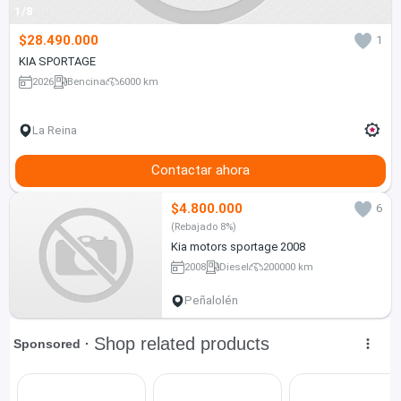
1/8
$28.490.000
1
KIA SPORTAGE
2026
Bencina
6000 km
La Reina
Contactar ahora
$4.800.000
6
(Rebajado 8%)
Kia motors sportage 2008
2008
Diesel
200000 km
Peñalolén