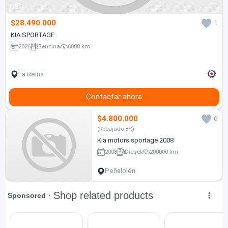
1/8
$28.490.000
1
KIA SPORTAGE
2026
Bencina
6000 km
La Reina
Contactar ahora
$4.800.000
6
(Rebajado 8%)
Kia motors sportage 2008
2008
Diesel
200000 km
Peñalolén