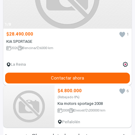
1/8
$28.490.000
1
KIA SPORTAGE
2026
Bencina
6000 km
La Reina
Contactar ahora
$4.800.000
6
(Rebajado 8%)
Kia motors sportage 2008
2008
Diesel
200000 km
Peñalolén