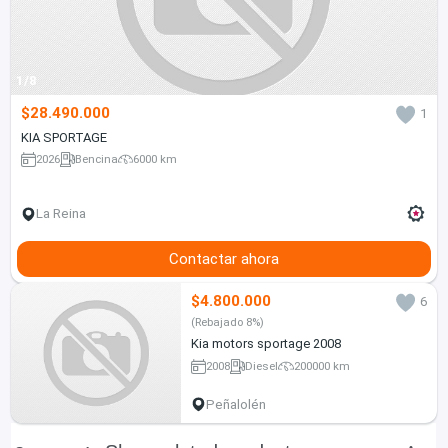
1/8
$28.490.000
1
KIA SPORTAGE
2026
Bencina
6000 km
La Reina
Contactar ahora
$4.800.000
6
(Rebajado 8%)
Kia motors sportage 2008
2008
Diesel
200000 km
Peñalolén