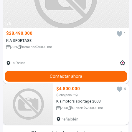
1/8
$28.490.000
1
KIA SPORTAGE
2026
Bencina
6000 km
La Reina
Contactar ahora
$4.800.000
6
(Rebajado 8%)
Kia motors sportage 2008
2008
Diesel
200000 km
Peñalolén