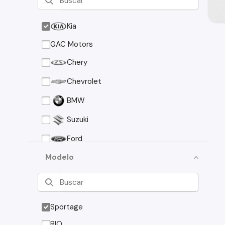
Kia
GAC Motors
Chery
Chevrolet
BMW
Suzuki
Ford
Asia Motors
Modelo
Mazda
Volkswagen
Sportage
Nissan
RIO