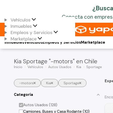
Vehículos
Inmuebles
Empleos y Servicios
Marketplace
Inmuebles
Vehículos
Empleos y Servicios
Marketplace
Kia Sportage "-motors" en Chile
Inicio
Vehículos
Autos Usados
Kia
Sportage
Exp
-motors
Kia
Sportage
Categoría
Enco
Autos Usados (128)
Camiones, Buses y Casa Rodante (10)