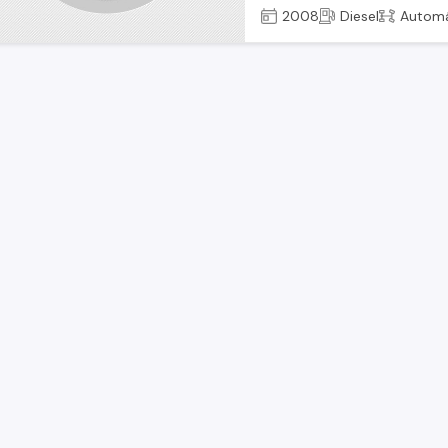
2008
Diesel
Automá