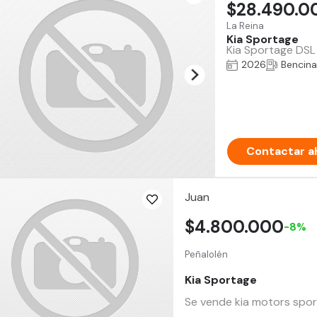
$28.490.0
La Reina
Kia Sportage
Kia Sportage DSL
2026
Bencina
Contactar a
Juan
$4.800.000
-8%
Peñalolén
Kia Sportage
Se vende kia motors spo