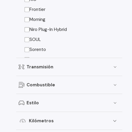
Peugeot
Frontier
Toyota
Morning
Changan
Niro Plug-In Hybrid
Dongfeng
SOUL
Foton
Sorento
Jeep
Sorento EX
Transmisión
Mitsubishi
American Motors
Combustible
Audi
Estilo
Haval
Honda
Kilómetros
Jac