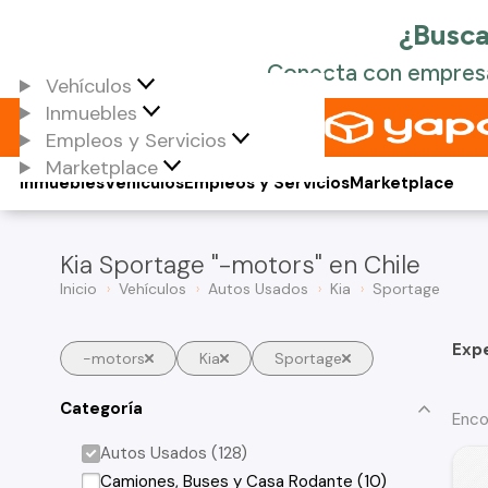
Vehículos
Inmuebles
Empleos y Servicios
Marketplace
Inmuebles
Vehículos
Empleos y Servicios
Marketplace
Kia Sportage "-motors" en Chile
Inicio
Vehículos
Autos Usados
Kia
Sportage
Exp
-motors
Kia
Sportage
Categoría
Enco
Autos Usados (128)
Camiones, Buses y Casa Rodante (10)