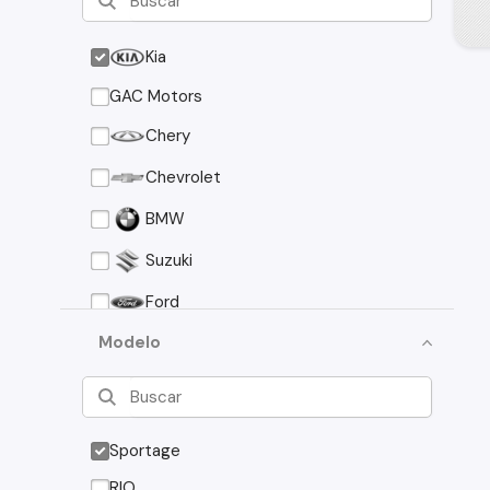
Kia
GAC Motors
Chery
Chevrolet
BMW
Suzuki
Ford
Asia Motors
Modelo
Mazda
Volkswagen
Sportage
Nissan
RIO