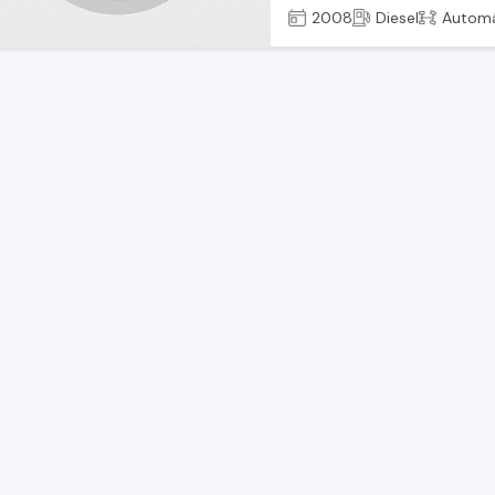
2008
Diesel
Automá