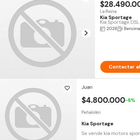
$28.490.0
La Reina
Kia Sportage
Kia Sportage DSL
2026
Bencina
Contactar a
Juan
$4.800.000
-8%
Peñalolén
Kia Sportage
Se vende kia motors spo