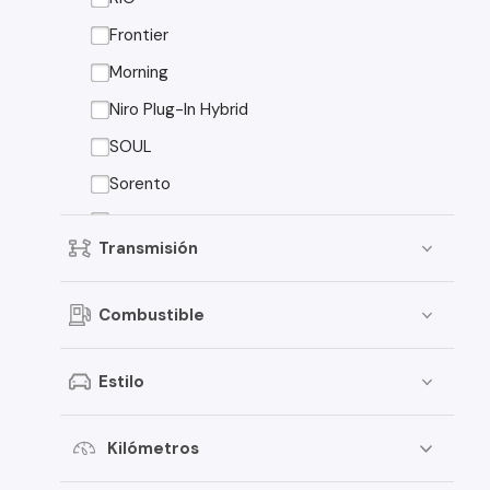
Peugeot
Frontier
Toyota
Morning
Changan
Niro Plug-In Hybrid
Dongfeng
SOUL
Foton
Sorento
Jeep
Sorento EX
Transmisión
Mitsubishi
American Motors
Combustible
Audi
Estilo
Haval
Honda
Kilómetros
Jac