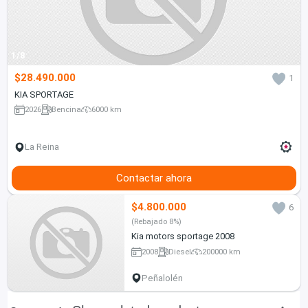
1/8
$28.490.000
1
KIA SPORTAGE
2026
Bencina
6000 km
La Reina
Contactar ahora
$4.800.000
6
(Rebajado 8%)
Kia motors sportage 2008
2008
Diesel
200000 km
Peñalolén