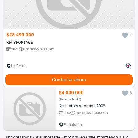
1/8
$28.490.000
1
KIA SPORTAGE
2026
Bencina
6000 km
La Reina
Contactar ahora
$4.800.000
6
(Rebajado 8%)
Kia motors sportage 2008
2008
Diesel
200000 km
Peñalolén
Encontramos 2 Kia Sportage "-motors" en Chile, mostrando 1 a 2