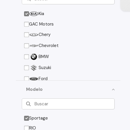
Kia
GAC Motors
Chery
Chevrolet
BMW
Suzuki
Ford
Asia Motors
Modelo
Mazda
Volkswagen
Sportage
Nissan
RIO