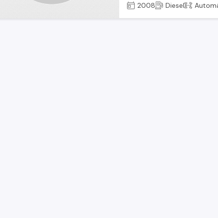
2008
Diesel
Automá