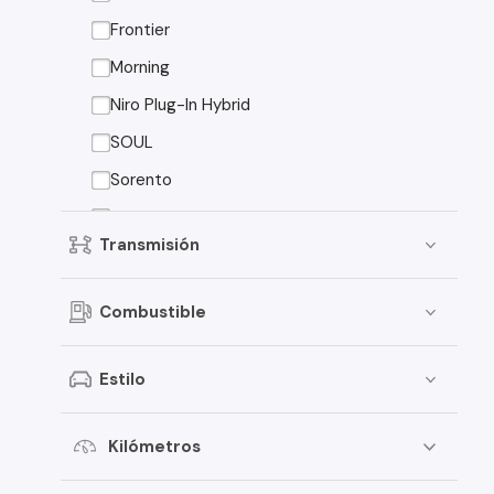
Peugeot
Frontier
Toyota
Morning
Changan
Niro Plug-In Hybrid
Dongfeng
SOUL
Foton
Sorento
Jeep
Sorento EX
Transmisión
Mitsubishi
American Motors
Combustible
Audi
Estilo
Haval
Honda
Kilómetros
Jac