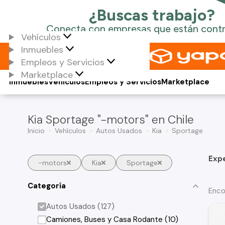
Vehículos
Inmuebles
Empleos y Servicios
Marketplace
Inmuebles
Vehículos
Empleos y Servicios
Marketplace
Kia Sportage "-motors" en Chile
Inicio
Vehículos
Autos Usados
Kia
Sportage
Exp
-motors
Kia
Sportage
Categoría
Enco
Autos Usados (127)
Camiones, Buses y Casa Rodante (10)