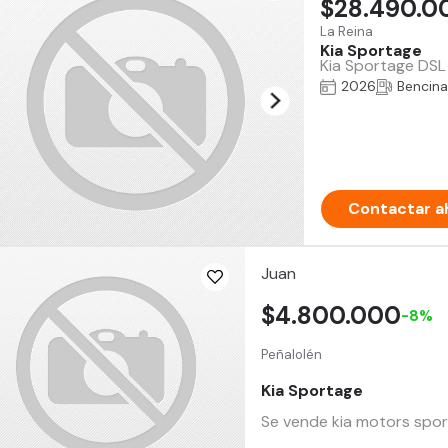
$28.490.0
La Reina
Kia Sportage
Kia Sportage DSL
2026
Bencina
Contactar a
Juan
$4.800.000
-8%
Peñalolén
Kia Sportage
Se vende kia motors spo