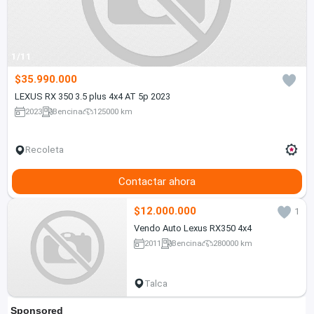
1/11
$35.990.000
LEXUS RX 350 3.5 plus 4x4 AT 5p 2023
2023
Bencina
125000 km
Recoleta
Contactar ahora
$12.000.000
1
Vendo Auto Lexus RX350 4x4
2011
Bencina
280000 km
Talca