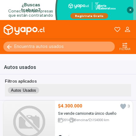
×
FILTRAR
Autos usados
Filtros aplicados
Autos Usados
$4.300.000
3
Se vende camioneta único dueño
2014
Bencina
154000 km