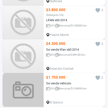
Quilicura
$3.800.000
2
(Rebajado 5%)
LIFAN x60 2014
2014
Bencina
140000 km
Puerto Montt
$4.300.000
2
Se vende lifan x60 2014
2014
Bencina
84100 km
Estación Central
$1.750.000
2
Se vende vehículo
2014
Bencina
154000 km
El Quisco