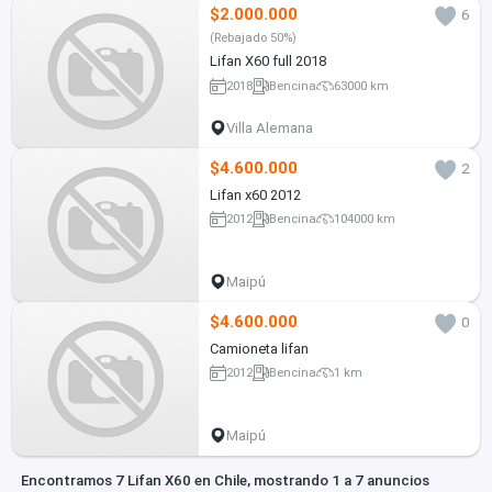
$2.000.000
6
(Rebajado 50%)
Lifan X60 full 2018
2018
Bencina
63000 km
Villa Alemana
$4.600.000
2
Lifan x60 2012
2012
Bencina
104000 km
Maipú
$4.600.000
0
Camioneta lifan
2012
Bencina
1 km
Maipú
Encontramos 7 Lifan X60 en Chile, mostrando 1 a 7 anuncios