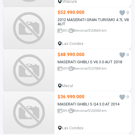
Vitacura
$52.990.000
0
2012 MASERATI GRAN TURISMO 4.7L V8
AUT
2012
Bencina
53665 km
Las Condes
$48.990.000
0
MASERATI GHIBLI S V6 3.0 AUT 2018
2018
Bencina
27000 km
Macul
$36.990.000
0
MASERATI GHIBLI S Q4 3.0 AT 2014
2014
Bencina
32500 km
Las Condes