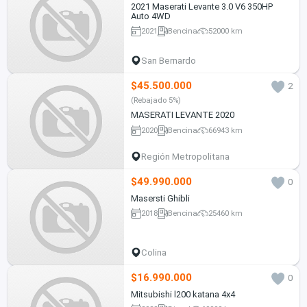
2021 Maserati Levante 3.0 V6 350HP
Auto 4WD
2021
Bencina
52000 km
San Bernardo
$45.500.000
2
(Rebajado 5%)
MASERATI LEVANTE 2020
2020
Bencina
66943 km
Región Metropolitana
$49.990.000
0
Masersti Ghibli
2018
Bencina
25460 km
Colina
$16.990.000
0
Mitsubishi l200 katana 4x4