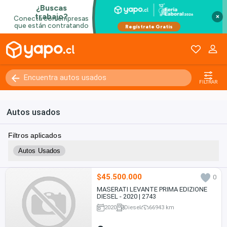
×
FILTRAR
Autos usados
Filtros aplicados
Autos Usados
$45.500.000
0
MASERATI LEVANTE PRIMA EDIZIONE
DIESEL - 2020 | 2743
2020
Diesel
66943 km