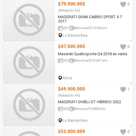
$79.900.000
0
(Rebajado 6%)
MASERATI GRAN CABRIO SPORT 4.7
2017
2017
Bencina
19100 km
Lo Barnechea
$47.000.000
0
Maserati Quattroporte Q4 2018 en venta
2018
Bencina
31607 km
Arica
$49.900.000
1
(Rebajado 4%)
MASERATI GHIBLI GT HIBRIDO 2022
2022
Bencina
9800 km
Lo Barnechea
$52.000.000
0