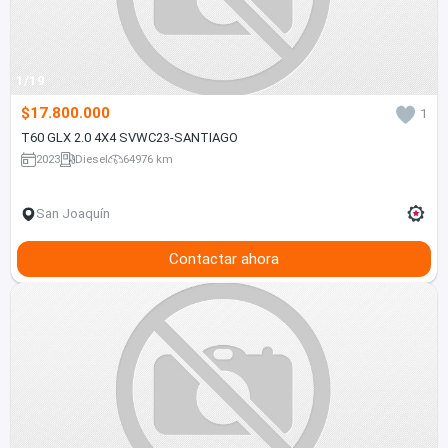
1/19
$17.800.000
1
T60 GLX 2.0 4X4 SVWC23-SANTIAGO
2023
Diesel
64976 km
San Joaquín
Contactar ahora