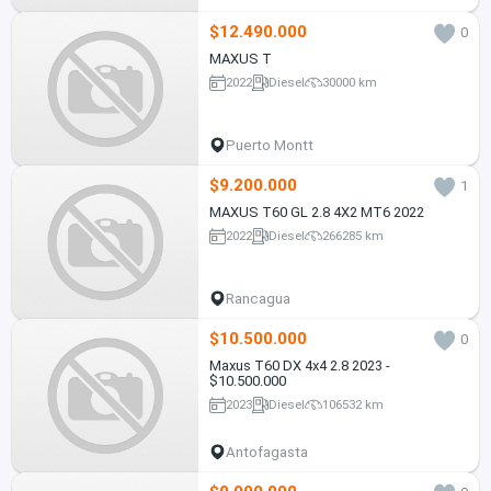
$12.490.000
0
MAXUS T
2022
Diesel
30000 km
Puerto Montt
$9.200.000
1
MAXUS T60 GL 2.8 4X2 MT6 2022
2022
Diesel
266285 km
Rancagua
$10.500.000
0
Maxus T60 DX 4x4 2.8 2023 -
$10.500.000
2023
Diesel
106532 km
Antofagasta