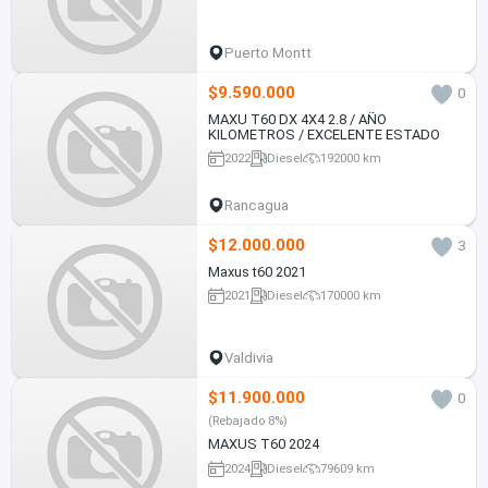
Puerto Montt
$9.590.000
0
MAXU T60 DX 4X4 2.8 / AÑO
KILOMETROS / EXCELENTE ESTADO
2022
Diesel
192000 km
Rancagua
$12.000.000
3
Maxus t60 2021
2021
Diesel
170000 km
Valdivia
$11.900.000
0
(Rebajado 8%)
MAXUS T60 2024
2024
Diesel
79609 km