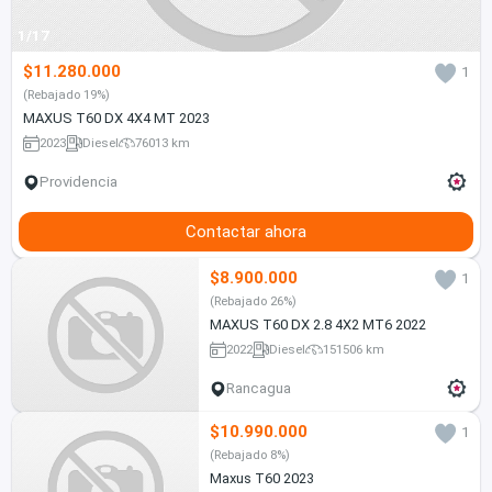
1/17
$11.280.000
1
(Rebajado 19%)
MAXUS T60 DX 4X4 MT 2023
2023
Diesel
76013 km
Providencia
Contactar ahora
$8.900.000
1
(Rebajado 26%)
MAXUS T60 DX 2.8 4X2 MT6 2022
2022
Diesel
151506 km
Rancagua
$10.990.000
1
(Rebajado 8%)
Maxus T60 2023