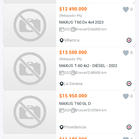
$12.490.000
0
(Rebajado 4%)
MAXUS T60 Dx 4x4 2023
2023
Diesel
66000 km
Villarrica
$13.500.000
0
(Rebajado 3%)
MAXUS T-60 4x2 - DIÉSEL - 2022
2022
Diesel
88000 km
La Serena
$15.950.000
0
MAXUS T60 GL D
2024
Diesel
93964 km
Providencia