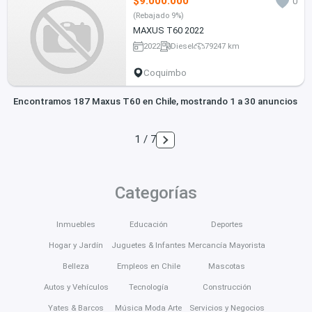
$9.000.000
0
(Rebajado 9%)
MAXUS T60 2022
2022
Diesel
79247 km
Coquimbo
Encontramos 187 Maxus T60 en Chile, mostrando 1 a 30 anuncios
1 / 7
Categorías
Inmuebles
Educación
Deportes
Hogar y Jardín
Juguetes & Infantes
Mercancía Mayorista
Belleza
Empleos en Chile
Mascotas
Autos y Vehículos
Tecnología
Construcción
Yates & Barcos
Música Moda Arte
Servicios y Negocios