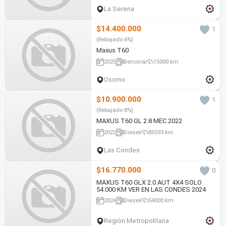
La Serena
$14.400.000
1
(Rebajado 6%)
Maxus T60
2025
Bencina
15000 km
Osorno
$10.900.000
1
(Rebajado 8%)
MAXUS T60 GL 2.8 MEC 2022
2022
Diesel
85593 km
Las Condes
$16.770.000
0
MAXUS T60 GLX 2.0 AUT 4X4 SOLO
54.000 KM VER EN LAS CONDES 2024
2024
Diesel
54000 km
Región Metropolitana