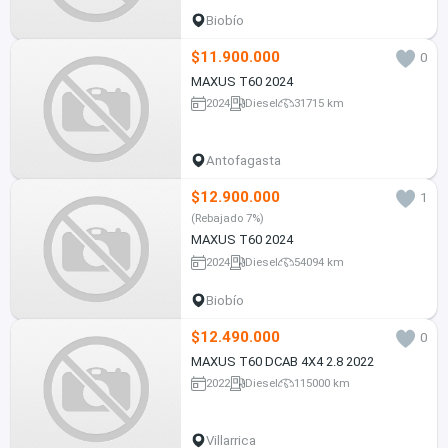
Biobío
$11.900.000
0
MAXUS T60 2024
2024
Diesel
31715 km
Antofagasta
$12.900.000
1
(Rebajado 7%)
MAXUS T60 2024
2024
Diesel
54094 km
Biobío
$12.490.000
0
MAXUS T60 DCAB 4X4 2.8 2022
2022
Diesel
115000 km
Villarrica