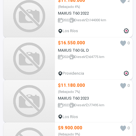
$11.180.000
2
(Rebajado 4%)
MAXUS T60 2022
2022
Diesel
144000 km
Los Ríos
$16.550.000
0
MAXUS T60 GL D
2024
Diesel
64775 km
Providencia
$11.180.000
0
(Rebajado 7%)
MAXUS T60 2023
2023
Diesel
77495 km
Los Ríos
$9.900.000
0
(Rebajado 9%)