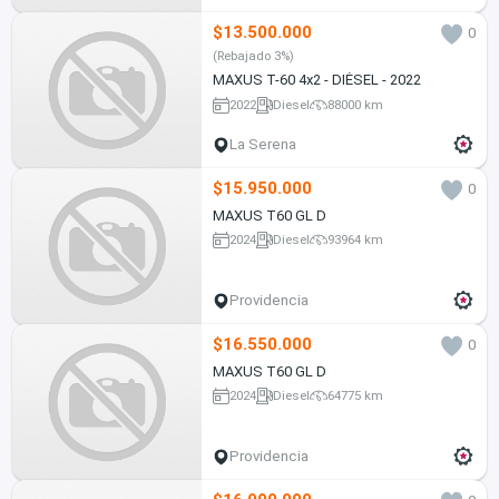
$13.500.000
0
(Rebajado 3%)
MAXUS T-60 4x2 - DIÉSEL - 2022
2022
Diesel
88000 km
La Serena
$15.950.000
0
MAXUS T60 GL D
2024
Diesel
93964 km
Providencia
$16.550.000
0
MAXUS T60 GL D
2024
Diesel
64775 km
Providencia