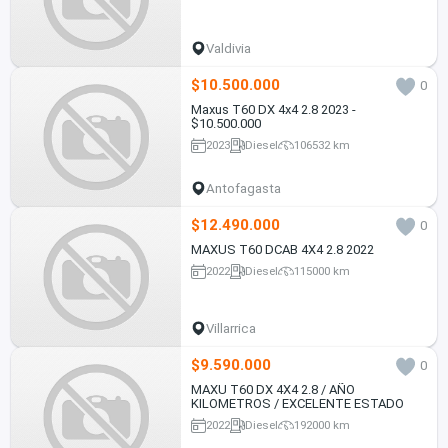
Valdivia
$10.500.000
0
Maxus T60 DX 4x4 2.8 2023 -
$10.500.000
2023
Diesel
106532 km
Antofagasta
$12.490.000
0
MAXUS T60 DCAB 4X4 2.8 2022
2022
Diesel
115000 km
Villarrica
$9.590.000
0
MAXU T60 DX 4X4 2.8 / AÑO
KILOMETROS / EXCELENTE ESTADO
2022
Diesel
192000 km