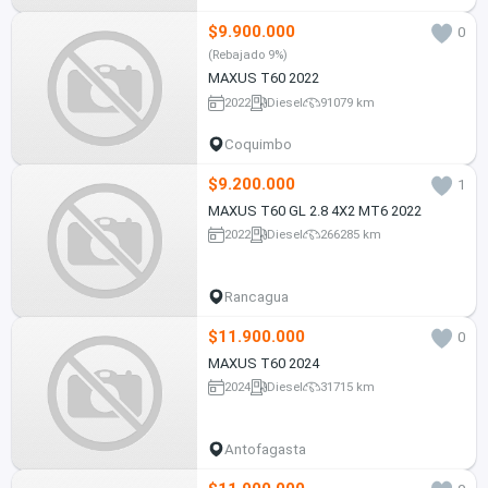
$9.900.000
0
(Rebajado 9%)
MAXUS T60 2022
2022
Diesel
91079 km
Coquimbo
$9.200.000
1
MAXUS T60 GL 2.8 4X2 MT6 2022
2022
Diesel
266285 km
Rancagua
$11.900.000
0
MAXUS T60 2024
2024
Diesel
31715 km
Antofagasta