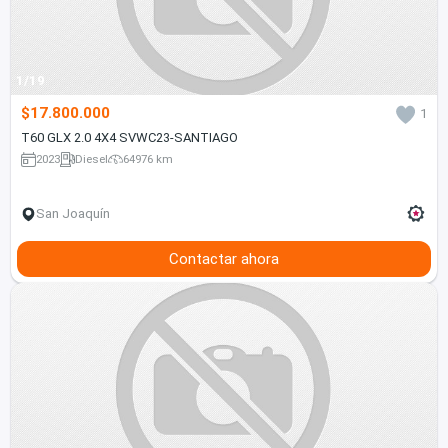
1/19
$17.800.000
1
T60 GLX 2.0 4X4 SVWC23-SANTIAGO
2023
Diesel
64976 km
San Joaquín
Contactar ahora