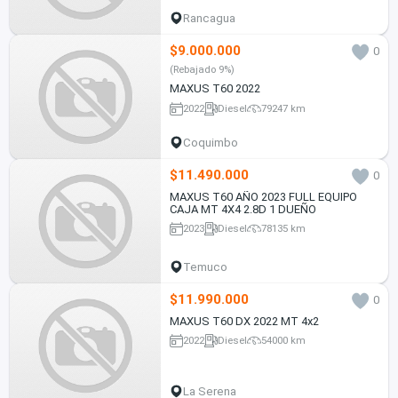
Rancagua
$9.000.000
0
(Rebajado 9%)
MAXUS T60 2022
2022
Diesel
79247 km
Coquimbo
$11.490.000
0
MAXUS T60 AÑO 2023 FULL EQUIPO
CAJA MT 4X4 2.8D 1 DUEÑO
2023
Diesel
78135 km
Temuco
$11.990.000
0
MAXUS T60 DX 2022 MT 4x2
2022
Diesel
54000 km
La Serena