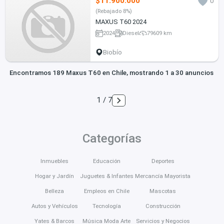
$11.900.000
0
(Rebajado 8%)
MAXUS T60 2024
2024
Diesel
79609 km
Biobío
Encontramos 189 Maxus T60 en Chile, mostrando 1 a 30 anuncios
1 / 7
Categorías
Inmuebles
Educación
Deportes
Hogar y Jardín
Juguetes & Infantes
Mercancía Mayorista
Belleza
Empleos en Chile
Mascotas
Autos y Vehículos
Tecnología
Construcción
Yates & Barcos
Música Moda Arte
Servicios y Negocios