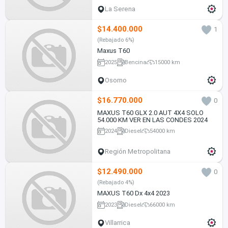
La Serena
$14.400.000
1
(Rebajado 6%)
Maxus T60
2025
Bencina
15000 km
Osorno
$16.770.000
0
MAXUS T60 GLX 2.0 AUT 4X4 SOLO
54.000 KM VER EN LAS CONDES 2024
2024
Diesel
54000 km
Región Metropolitana
$12.490.000
0
(Rebajado 4%)
MAXUS T60 Dx 4x4 2023
2023
Diesel
66000 km
Villarrica