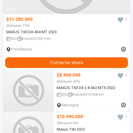
1/17
$11.280.000
1
(Rebajado 19%)
MAXUS T60 DX 4X4 MT 2023
2023
Diesel
76013 km
Providencia
Contactar ahora
$8.900.000
1
(Rebajado 26%)
MAXUS T60 DX 2.8 4X2 MT6 2022
2022
Diesel
151506 km
Rancagua
$10.990.000
1
(Rebajado 8%)
Maxus T60 2023