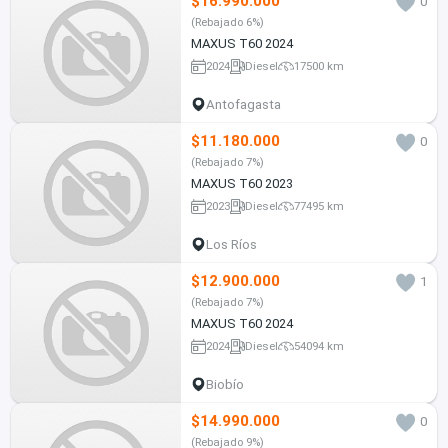
$16.990.000
0
(Rebajado 6%)
MAXUS T60 2024
2024
Diesel
17500 km
Antofagasta
$11.180.000
0
(Rebajado 7%)
MAXUS T60 2023
2023
Diesel
77495 km
Los Ríos
$12.900.000
1
(Rebajado 7%)
MAXUS T60 2024
2024
Diesel
54094 km
Biobío
$14.990.000
0
(Rebajado 9%)