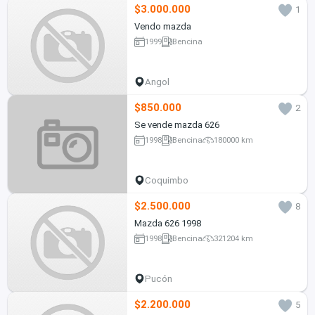
$3.000.000
1
Vendo mazda
1999
Bencina
Angol
$850.000
2
Se vende mazda 626
1998
Bencina
180000 km
Coquimbo
$2.500.000
8
Mazda 626 1998
1998
Bencina
321204 km
Pucón
$2.200.000
5