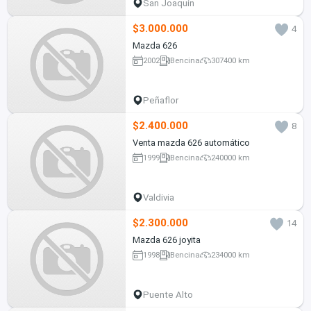
San Joaquín
$3.000.000
4
Mazda 626
2002
Bencina
307400 km
Peñaflor
$2.400.000
8
Venta mazda 626 automático
1999
Bencina
240000 km
Valdivia
$2.300.000
14
Mazda 626 joyita
1998
Bencina
234000 km
Puente Alto