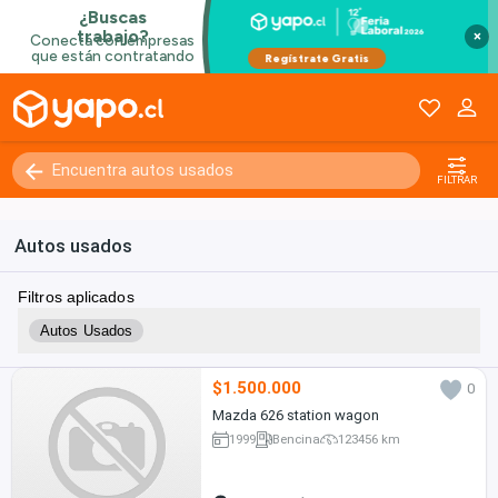
×
FILTRAR
Autos usados
Filtros aplicados
Autos Usados
$1.500.000
0
Mazda 626 station wagon
1999
Bencina
123456 km