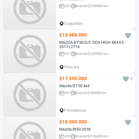
2014
Diesel
190000 km
Coquimbo
$13.480.000
MAZDA BT50 D/C SDX HIGH 4X4 E5 -
2017 | 2714
2017
Diesel
239000 km
Vitacura
$17.500.000
2
Mazda BT50 4x4
2019
Diesel
83000 km
Providencia
$18.000.000
Mazda Bt50 2018
2018
Diesel
136000 km