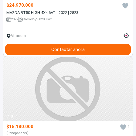
$24.970.000
MAZDA BT50 HIGH 4X4 6AT - 2022 | 2823
2022
Diesel
60200 km
Vitacura
Contactar ahora
1/15
$15.180.000
1
(Rebajado 9%)