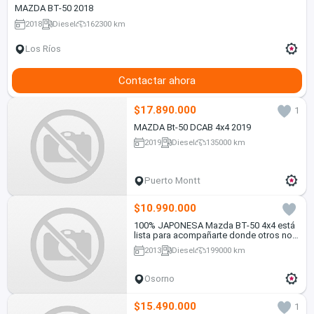
MAZDA BT-50 2018
2018
Diesel
162300 km
Los Ríos
Contactar ahora
$17.890.000
1
MAZDA Bt-50 DCAB 4x4 2019
2019
Diesel
135000 km
Puerto Montt
$10.990.000
100% JAPONESA Mazda BT-50 4x4 está
lista para acompañarte donde otros no
llegan
2013
Diesel
199000 km
Osorno
$15.490.000
1