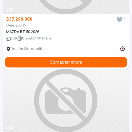
1/20
$37.290.000
1
(Rebajado 2%)
MAZDA BT-50 2026
2026
Diesel
19113 km
Región Metropolitana
Contactar ahora
1/12