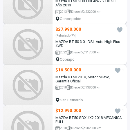
Mazda BT50 SDX Full 4x4 2.2 DIESEL
Año 2013
2013
Diesel
232000 km
Concepción
$27.990.000
(Rebajado 7%)
MAZDA BT-50 3.0L DSL Auto High Plus
4WD
2022
Diesel
117000 km
Copiapó
$16.500.000
1
Mazda BT50 2018, Motor Nuevo,
Garantía Oficial
2018
Diesel
138000 km
San Bernardo
$12.990.000
1
MAZDA BT50 SDX 4X2 2018 MECANICA
FULL
2018
Diesel
202000 km