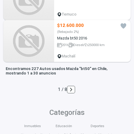
Temuco
$12.600.000
(Rebajado 2%)
Mazda bt50 2016
2016
Diesel
250000 km
Machalí
Encontramos 227 Autos usados Mazda "bt50" en Chile,
mostrando 1 a 30 anuncios
1 / 8
Categorías
Inmuebles
Educación
Deportes