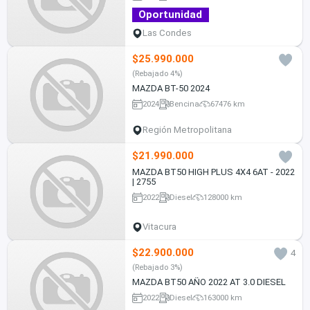
Oportunidad
Las Condes
$25.990.000
(Rebajado 4%)
MAZDA BT-50 2024
2024
Bencina
67476 km
Región Metropolitana
$21.990.000
MAZDA BT50 HIGH PLUS 4X4 6AT - 2022
| 2755
2022
Diesel
128000 km
Vitacura
$22.900.000
4
(Rebajado 3%)
MAZDA BT50 AÑO 2022 AT 3.0 DIESEL
2022
Diesel
163000 km