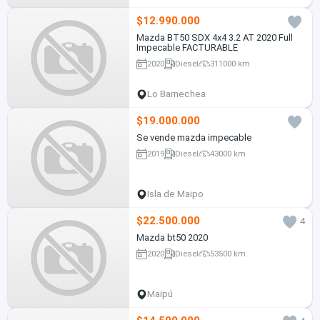
$12.990.000
Mazda BT50 SDX 4x4 3.2 AT 2020 Full
Impecable FACTURABLE
2020
Diesel
311000 km
Lo Barnechea
$19.000.000
Se vende mazda impecable
2019
Diesel
43000 km
Isla de Maipo
$22.500.000
4
Mazda bt50 2020
2020
Diesel
53500 km
Maipú