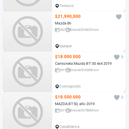
Temuco
$21,990,000
Mazda Bt-
2023
Diesel
46533 km
Iquique
$18.000.000
3
Camioneta Mazda BT-50 4x4 2019
2019
Diesel
93000 km
Concepción
$18.500.000
2
MAZDA BT50, año 2019
2019
Diesel
78000 km
Casablanca