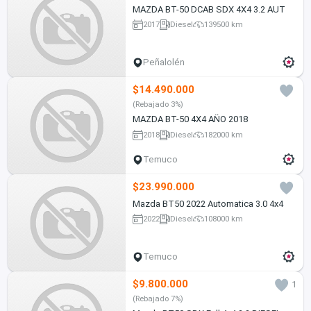
MAZDA BT-50 DCAB SDX 4X4 3.2 AUT
2017
Diesel
139500 km
Peñalolén
$14.490.000
(Rebajado 3%)
MAZDA BT-50 4X4 AÑO 2018
2018
Diesel
182000 km
Temuco
$23.990.000
Mazda BT50 2022 Automatica 3.0 4x4
2022
Diesel
108000 km
Temuco
$9.800.000
1
(Rebajado 7%)