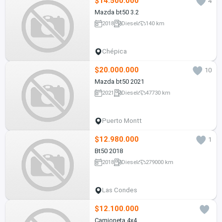
$14.500.000
4
Mazda bt50 3.2
2018
Diesel
140 km
Chépica
$20.000.000
10
Mazda bt50 2021
2021
Diesel
47730 km
Puerto Montt
$12.980.000
1
Bt50 2018
2018
Diesel
279000 km
Las Condes
$12.100.000
Camioneta 4x4