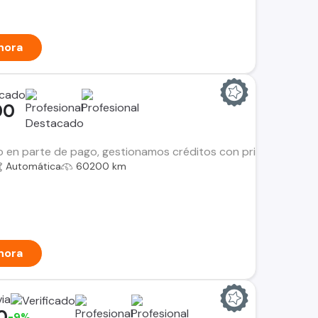
hora
00
 en parte de pago, gestionamos créditos con principales fin
Automática
60200 km
hora
ia
0
-9%