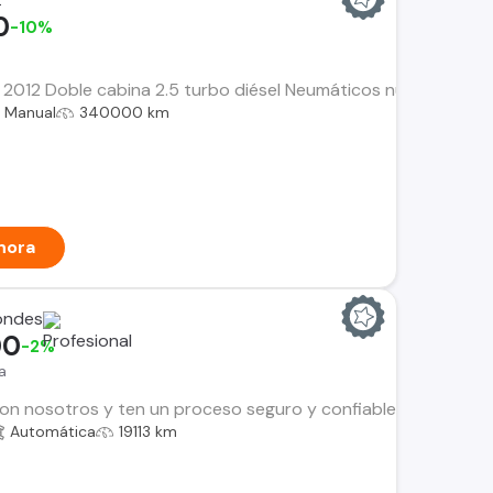
0
-10%
012 Doble cabina 2.5 turbo diésel Neumáticos nuevos Manteni
Manual
340000 km
hora
ondes
00
-2%
a
n nosotros y ten un proceso seguro y confiable. Encuentra el i
Automática
19113 km