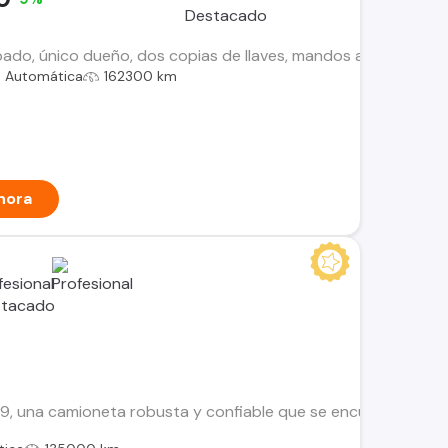
ipado, único dueño, dos copias de llaves, mandos al volante, a
Automática
162300 km
hora
, una camioneta robusta y confiable que se encuentra en exce