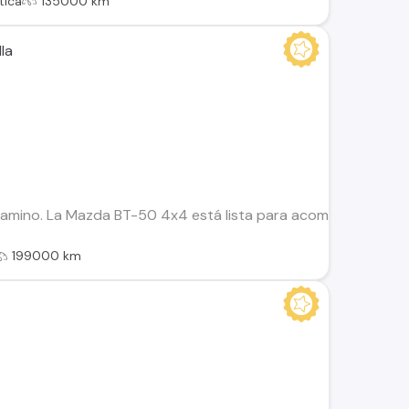
tica
135000 km
la
camino. La Mazda BT-50 4x4 está lista para acompañarte dond
199000 km