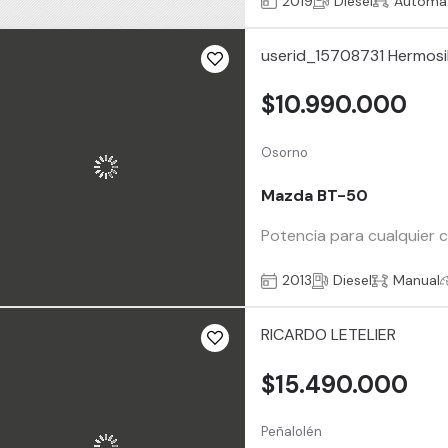
2019
Diesel
Automá
userid_15708731 Hermosil
$10.990.000
Osorno
Mazda BT-50
Potencia para cualquier 
2013
Diesel
Manual
RICARDO LETELIER
$15.490.000
Peñalolén