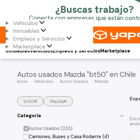
Vehículos
Inmuebles
Empleos y Servicios
Marketplace
Inmuebles
Vehículos
Empleos y Servicios
Marketplace
Autos usados Mazda "bt50" en Chile
Inicio
Vehículos
Autos Usados
Mazda
Exp
bt50
Mazda
Categoría
Enco
anun
Autos Usados (233)
Camiones, Buses y Casa Rodante (4)