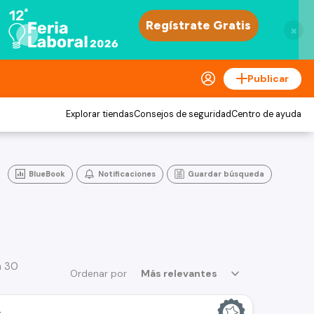
×
Publicar
Explorar tiendas
Consejos de seguridad
Centro de ayuda
BlueBook
Notificaciones
Guardar búsqueda
a 30
Ordenar por
Más relevantes
t