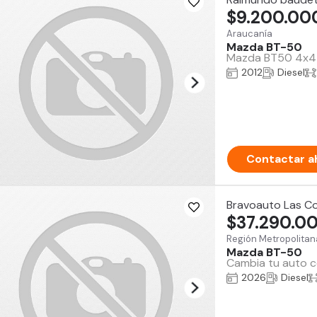
$9.200.00
Araucanía
Mazda BT-50
Mazda BT50 4x4 2
2012
Diesel
Contactar a
Bravoauto Las C
$37.290.0
Región Metropolitan
Mazda BT-50
Cambia tu auto co
2026
Diesel