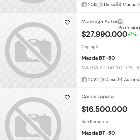
2013
Diesel
Manual
Munizaga Autos
$27.990.000
-7%
Copiapó
Mazda BT-50
MAZDA BT-50 3.0L DSL Aut
2022
Diesel
Automá
Carlos zapata
$16.500.000
San Bernardo
Mazda BT-50