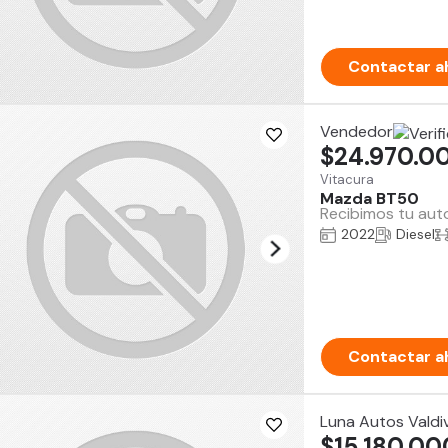
Contactar a
Vendedor
$24.970.0
Vitacura
Mazda BT50
Recibimos tu auto
2022
Diesel
Contactar a
Luna Autos Valdiv
$15.180.00