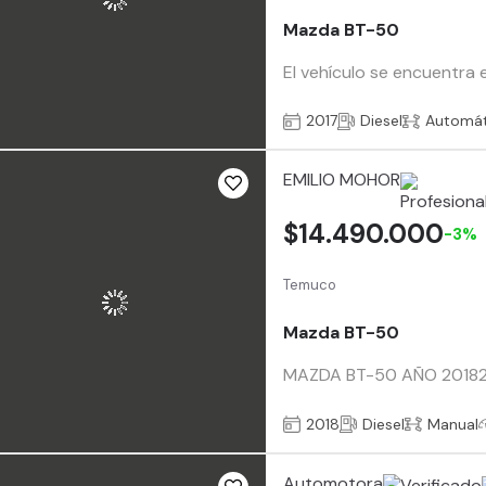
Mazda BT-50
El vehículo se encuentra e
2017
Diesel
Automát
EMILIO MOHOR
$14.490.000
-3%
Temuco
Mazda BT-50
MAZDA BT-50 AÑO 20182.2 
2018
Diesel
Manual
Automotora