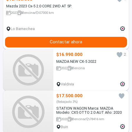
Mazda 2023 Cx-5 2.0 CORE 2WD AT 5P.
2023
Bencina
57000 km
Lo Barnechea
Contactar ahora
$16.990.000
2
MAZDA NEW CX-5 2022
2022
Bencina
Valdivia
$17.500.000
(Rebajado 3%)
STATION WAGON Marca: MAZDA
Modelo: CX5 OTTO 2.0 AUT Año: 2020
2020
Bencina
78416 km
Buin