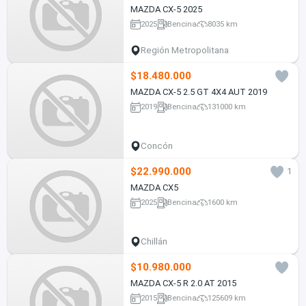
MAZDA CX-5 2025
2025
Bencina
8035 km
Región Metropolitana
$18.480.000
MAZDA CX-5 2.5 GT 4X4 AUT 2019
2019
Bencina
131000 km
Concón
$22.990.000
1
MAZDA CX5
2025
Bencina
1600 km
Chillán
$10.980.000
MAZDA CX-5 R 2.0 AT 2015
2015
Bencina
125609 km