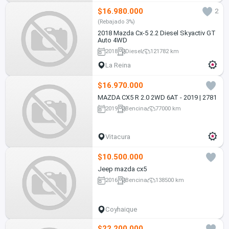
$16.980.000
2
(Rebajado 3%)
2018 Mazda Cx-5 2.2 Diesel Skyactiv GT
Auto 4WD
2018
Diesel
121782 km
La Reina
$16.970.000
MAZDA CX5 R 2.0 2WD 6AT - 2019 | 2781
2019
Bencina
77000 km
Vitacura
$10.500.000
Jeep mazda cx5
2016
Bencina
138500 km
Coyhaique
$22.200.000