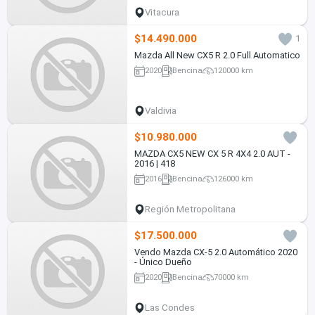
Vitacura
$14.490.000
1
Mazda All New CX5 R 2.0 Full Automatico
2020
Bencina
120000 km
Valdivia
$10.980.000
MAZDA CX5 NEW CX 5 R 4X4 2.0 AUT -
2016 | 418
2016
Bencina
126000 km
Región Metropolitana
$17.500.000
Vendo Mazda CX-5 2.0 Automático 2020
- Único Dueño
2020
Bencina
70000 km
Las Condes