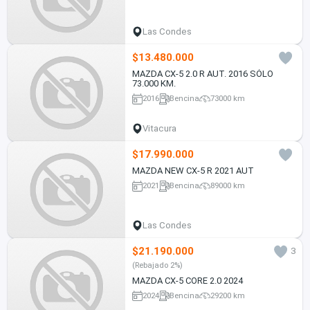
Las Condes
$13.480.000
MAZDA CX-5 2.0 R AUT. 2016 SÓLO
73.000 KM.
2016
Bencina
73000 km
Vitacura
$17.990.000
MAZDA NEW CX-5 R 2021 AUT
2021
Bencina
89000 km
Las Condes
$21.190.000
3
(Rebajado 2%)
MAZDA CX-5 CORE 2.0 2024
2024
Bencina
29200 km