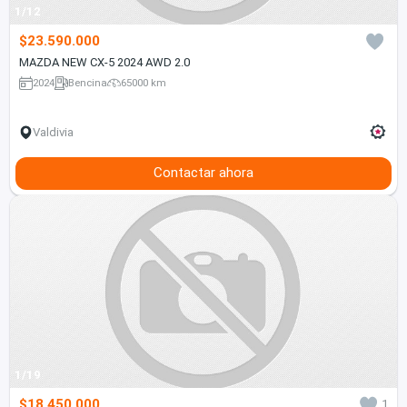
1/12
$23.590.000
MAZDA NEW CX-5 2024 AWD 2.0
2024
Bencina
65000 km
Valdivia
Contactar ahora
1/19
$18.450.000
1