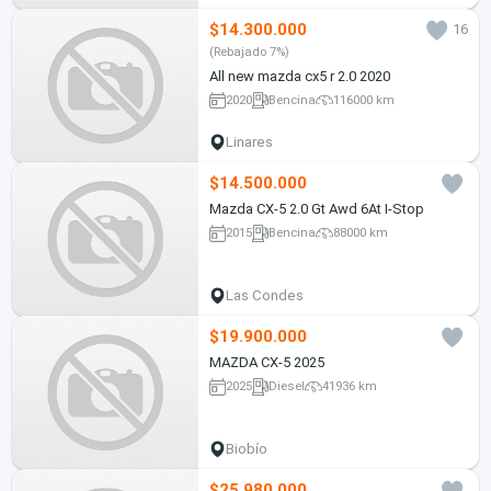
$14.300.000
16
(Rebajado 7%)
All new mazda cx5 r 2.0 2020
2020
Bencina
116000 km
Linares
$14.500.000
Mazda CX-5 2.0 Gt Awd 6At I-Stop
2015
Bencina
88000 km
Las Condes
$19.900.000
MAZDA CX-5 2025
2025
Diesel
41936 km
Biobío
$25.980.000