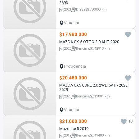
2693
2021
Diesel
50000 km
Vitacura
$17.980.000
MAZDA CX-5 OTTO 2.0 AUT 2020
2020
Bencina
42913 km
Providencia
$20.480.000
MAZDA CX5 CORE 2.0 2WD 6AT - 2023 |
2629
2023
Bencina
19001 km
Vitacura
$21.000.000
10
Mazda cx5 2019
2019
Bencina
49400 km