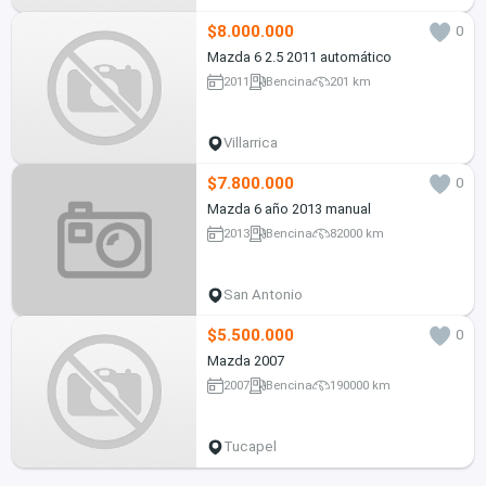
$8.000.000
0
Mazda 6 2.5 2011 automático
2011
Bencina
201 km
Villarrica
$7.800.000
0
Mazda 6 año 2013 manual
2013
Bencina
82000 km
San Antonio
$5.500.000
0
Mazda 2007
2007
Bencina
190000 km
Tucapel