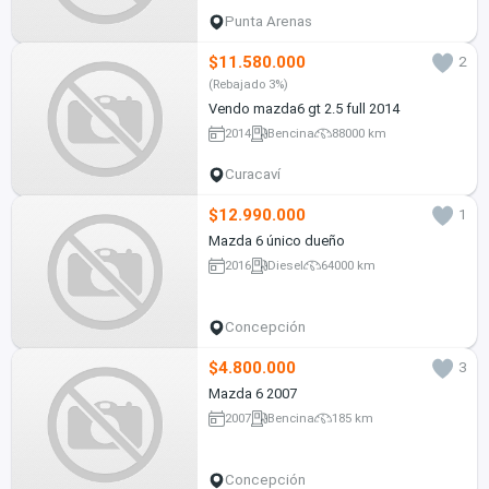
Punta Arenas
$11.580.000
2
(Rebajado 3%)
Vendo mazda6 gt 2.5 full 2014
2014
Bencina
88000 km
Curacaví
$12.990.000
1
Mazda 6 único dueño
2016
Diesel
64000 km
Concepción
$4.800.000
3
Mazda 6 2007
2007
Bencina
185 km
Concepción