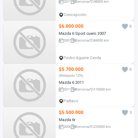
2017
Bencina
98000 km
Concepción
$6.000.000
6
Mazda 6 Sport cuero 2007
2007
Bencina
84000 km
Pedro Aguirre Cerda
$5.700.000
6
(Rebajado 12%)
Mazda 6 2011
2011
Bencina
170000 km
Paillaco
$5.500.000
3
Mazda 6r
2006
Bencina
233000 km