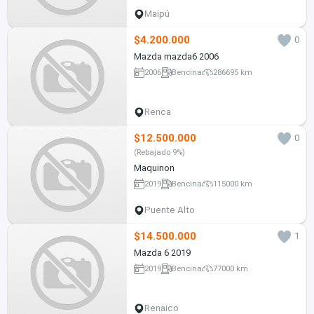
Maipú
$4.200.000
0
Mazda mazda6 2006
2006
Bencina
286695 km
Renca
$12.500.000
0
(Rebajado 9%)
Maquinon
2019
Bencina
115000 km
Puente Alto
$14.500.000
1
Mazda 6 2019
2019
Bencina
77000 km
Renaico