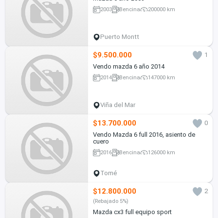
2003
Bencina
200000 km
Puerto Montt
$9.500.000
1
Vendo mazda 6 año 2014
2014
Bencina
147000 km
Viña del Mar
$13.700.000
0
Vendo Mazda 6 full 2016, asiento de
cuero
2016
Bencina
126000 km
Tomé
$12.800.000
2
(Rebajado 5%)
Mazda cx3 full equipo sport