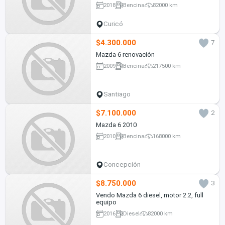
2018
Bencina
82000 km
Curicó
$4.300.000
7
Mazda 6 renovación
2009
Bencina
217500 km
Santiago
$7.100.000
2
Mazda 6 2010
2010
Bencina
168000 km
Concepción
$8.750.000
3
Vendo Mazda 6 diesel, motor 2.2, full
equipo
2016
Diesel
82000 km