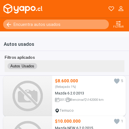
FILTRAR
Autos usados
Filtros aplicados
Autos Usados
$8.600.000
5
(Rebajado 1%)
Mazda 6 2.0 2013
2013
Bencina
142000 km
Temuco
$10.000.000
1
Mazda NEW 6 2.0 2015