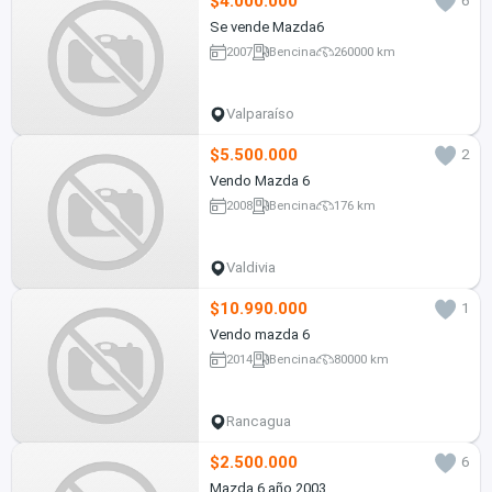
$4.000.000
6
Se vende Mazda6
2007
Bencina
260000 km
Valparaíso
$5.500.000
2
Vendo Mazda 6
2008
Bencina
176 km
Valdivia
$10.990.000
1
Vendo mazda 6
2014
Bencina
80000 km
Rancagua
$2.500.000
6
Mazda 6 año 2003