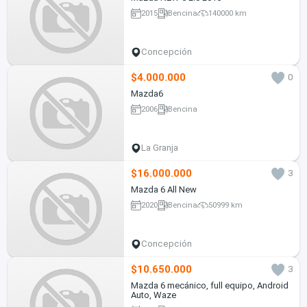
2015
Bencina
140000 km
Concepción
$4.000.000
0
Mazda6
2006
Bencina
La Granja
$16.000.000
3
Mazda 6 All New
2020
Bencina
50999 km
Concepción
$10.650.000
3
Mazda 6 mecánico, full equipo, Android
Auto, Waze