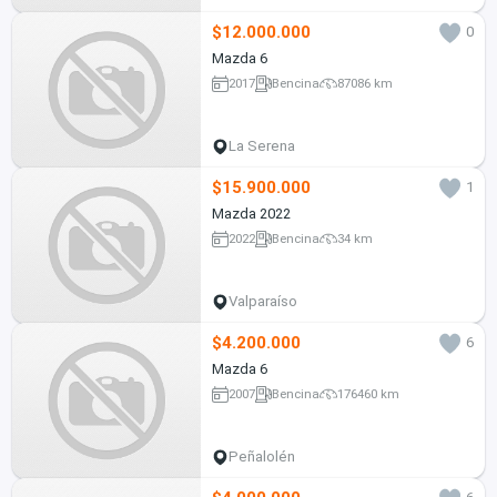
$12.000.000
0
Mazda 6
2017
Bencina
87086 km
La Serena
$15.900.000
1
Mazda 2022
2022
Bencina
34 km
Valparaíso
$4.200.000
6
Mazda 6
2007
Bencina
176460 km
Peñalolén