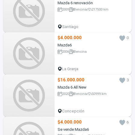
Mazda 6 renovación
2009
Bencina
217500 km
Santiago
$4.000.000
0
Mazda6
2006
Bencina
La Granja
$16.000.000
3
Mazda 6 All New
2020
Bencina
50999 km
Concepción
$4.000.000
6
Se vende Mazda6