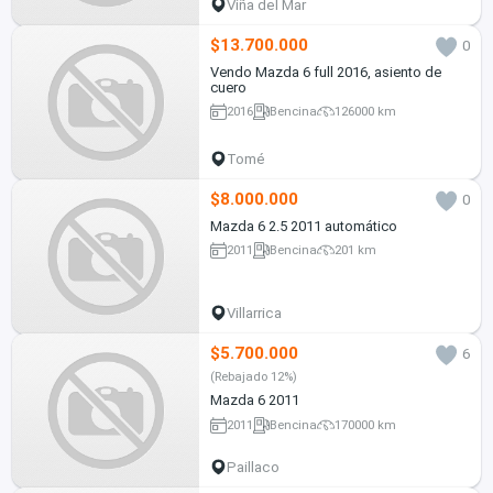
Viña del Mar
$13.700.000
0
Vendo Mazda 6 full 2016, asiento de
cuero
2016
Bencina
126000 km
Tomé
$8.000.000
0
Mazda 6 2.5 2011 automático
2011
Bencina
201 km
Villarrica
$5.700.000
6
(Rebajado 12%)
Mazda 6 2011
2011
Bencina
170000 km
Paillaco