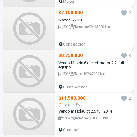
Maipú
$7.100.000
2
Mazda 6 2010
2010
Bencina
168000 km
Concepción
$8.750.000
3
Vendo Mazda 6 diesel, motor 2.2, full
equipo
2016
Diesel
82000 km
Punta Arenas
$11.580.000
2
(Rebajado 3%)
Vendo mazda6 gt 2.5 full 2014
2014
Bencina
88000 km
Curacaví