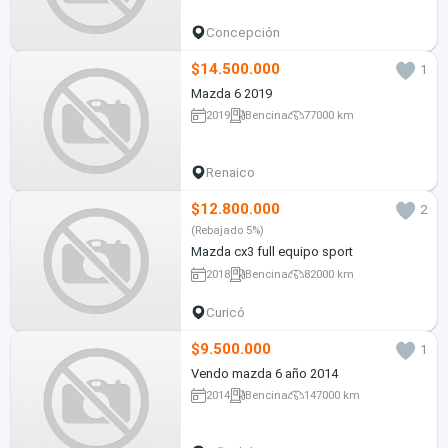
Concepción
$14.500.000
1
Mazda 6 2019
2019
Bencina
77000 km
Renaico
$12.800.000
2
(Rebajado 5%)
Mazda cx3 full equipo sport
2018
Bencina
82000 km
Curicó
$9.500.000
1
Vendo mazda 6 año 2014
2014
Bencina
147000 km