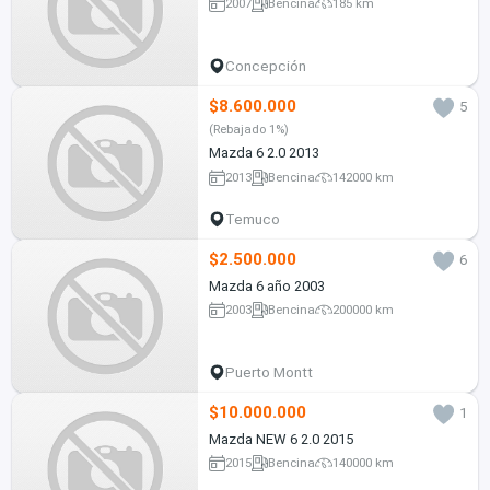
2007
Bencina
185 km
Concepción
$8.600.000
5
(Rebajado 1%)
Mazda 6 2.0 2013
2013
Bencina
142000 km
Temuco
$2.500.000
6
Mazda 6 año 2003
2003
Bencina
200000 km
Puerto Montt
$10.000.000
1
Mazda NEW 6 2.0 2015
2015
Bencina
140000 km