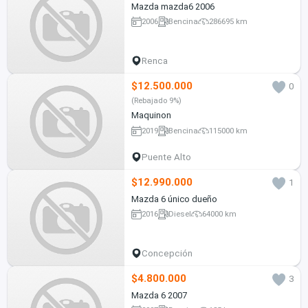
Mazda mazda6 2006
2006
Bencina
286695 km
Renca
$12.500.000
0
(Rebajado 9%)
Maquinon
2019
Bencina
115000 km
Puente Alto
$12.990.000
1
Mazda 6 único dueño
2016
Diesel
64000 km
Concepción
$4.800.000
3
Mazda 6 2007