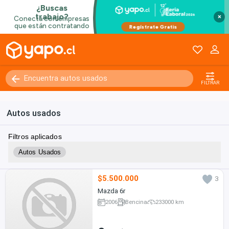
×
FILTRAR
Autos usados
Filtros aplicados
Autos Usados
$5.500.000
3
Mazda 6r
2006
Bencina
233000 km