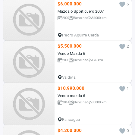
$6.000.000
6
Mazda 6 Sport cuero 2007
2007
Bencina
84000 km
Pedro Aguirre Cerda
$5.500.000
2
Vendo Mazda 6
2008
Bencina
176 km
Valdivia
$10.990.000
1
Vendo mazda 6
2014
Bencina
80000 km
Rancagua
$4.200.000
0