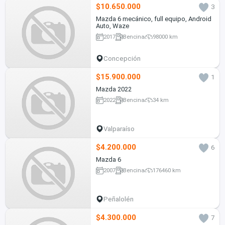
$10.650.000
3
Mazda 6 mecánico, full equipo, Android
Auto, Waze
2017
Bencina
98000 km
Concepción
$15.900.000
1
Mazda 2022
2022
Bencina
34 km
Valparaíso
$4.200.000
6
Mazda 6
2007
Bencina
176460 km
Peñalolén
$4.300.000
7