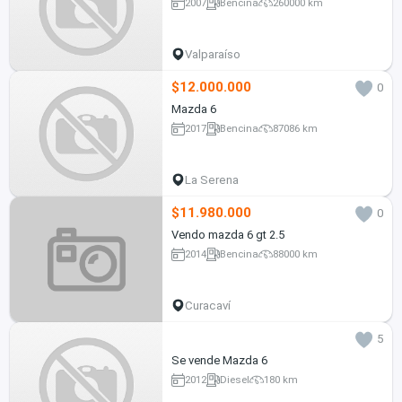
2007
Bencina
260000 km
Valparaíso
$12.000.000
0
Mazda 6
2017
Bencina
87086 km
La Serena
$11.980.000
0
Vendo mazda 6 gt 2.5
2014
Bencina
88000 km
Curacaví
5
Se vende Mazda 6
2012
Diesel
180 km