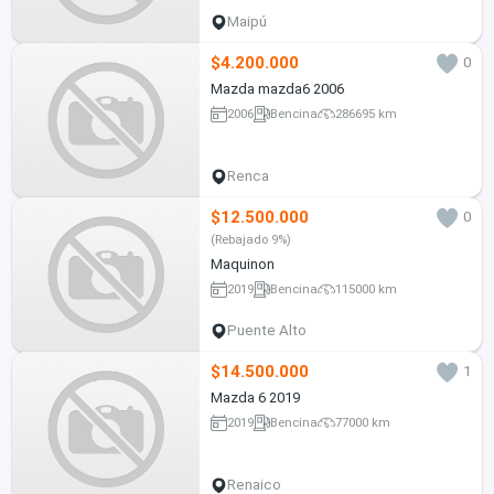
Maipú
$4.200.000
0
Mazda mazda6 2006
2006
Bencina
286695 km
Renca
$12.500.000
0
(Rebajado 9%)
Maquinon
2019
Bencina
115000 km
Puente Alto
$14.500.000
1
Mazda 6 2019
2019
Bencina
77000 km
Renaico