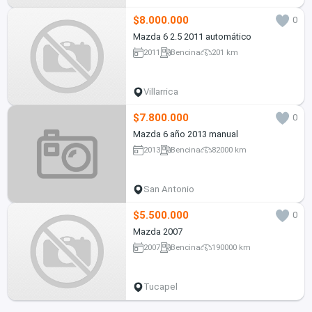
$8.000.000
0
Mazda 6 2.5 2011 automático
2011
Bencina
201 km
Villarrica
$7.800.000
0
Mazda 6 año 2013 manual
2013
Bencina
82000 km
San Antonio
$5.500.000
0
Mazda 2007
2007
Bencina
190000 km
Tucapel