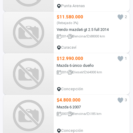
Punta Arenas
$11.580.000
2
(Rebajado 3%)
Vendo mazda6 gt 2.5 full 2014
2014
Bencina
88000 km
Curacaví
$12.990.000
1
Mazda 6 único dueño
2016
Diesel
64000 km
Concepción
$4.800.000
3
Mazda 6 2007
2007
Bencina
185 km
Concepción