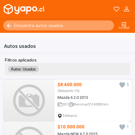
FILTRAR
Autos usados
Filtros aplicados
Autos Usados
$8.600.000
5
(Rebajado 1%)
Mazda 6 2.0 2013
2013
Bencina
142000 km
Temuco
$10.000.000
1
Mazda NEW 6 2.0 2015