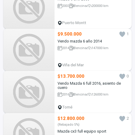
2003
Bencina
200000 km
Puerto Montt
$9.500.000
1
Vendo mazda 6 año 2014
2014
Bencina
147000 km
Viña del Mar
$13.700.000
0
Vendo Mazda 6 full 2016, asiento de
cuero
2016
Bencina
126000 km
Tomé
$12.800.000
2
(Rebajado 5%)
Mazda cx3 full equipo sport