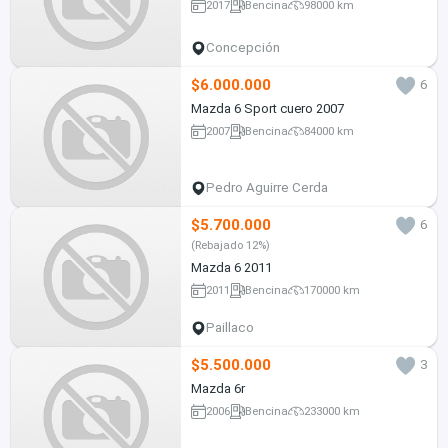
2017
Bencina
98000 km
Concepción
$6.000.000
6
Mazda 6 Sport cuero 2007
2007
Bencina
84000 km
Pedro Aguirre Cerda
$5.700.000
6
(Rebajado 12%)
Mazda 6 2011
2011
Bencina
170000 km
Paillaco
$5.500.000
3
Mazda 6r
2006
Bencina
233000 km