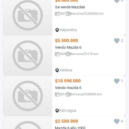
$4.000.000
6
Se vende Mazda6
2007
Bencina
260000 km
Valparaíso
$5.500.000
2
Vendo Mazda 6
2008
Bencina
176 km
Valdivia
$10.990.000
1
Vendo mazda 6
2014
Bencina
80000 km
Rancagua
$2.500.000
6
Mazda 6 año 2003