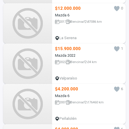
$12.000.000
0
Mazda 6
2017
Bencina
87086 km
La Serena
$15.900.000
1
Mazda 2022
2022
Bencina
34 km
Valparaíso
$4.200.000
6
Mazda 6
2007
Bencina
176460 km
Peñalolén