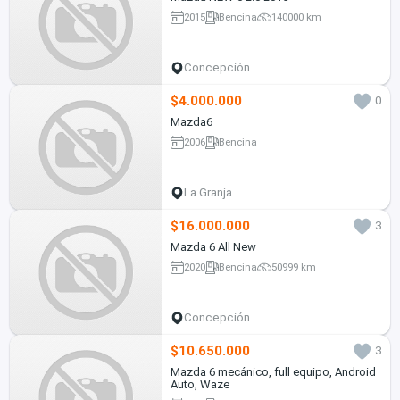
2015
Bencina
140000 km
Concepción
$4.000.000
0
Mazda6
2006
Bencina
La Granja
$16.000.000
3
Mazda 6 All New
2020
Bencina
50999 km
Concepción
$10.650.000
3
Mazda 6 mecánico, full equipo, Android
Auto, Waze