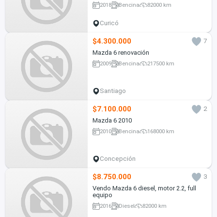
2018
Bencina
82000 km
Curicó
$4.300.000
7
Mazda 6 renovación
2009
Bencina
217500 km
Santiago
$7.100.000
2
Mazda 6 2010
2010
Bencina
168000 km
Concepción
$8.750.000
3
Vendo Mazda 6 diesel, motor 2.2, full
equipo
2016
Diesel
82000 km