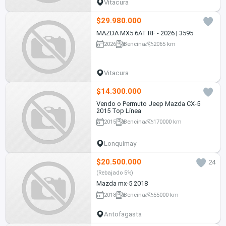
Vitacura
$29.980.000
MAZDA MX5 6AT RF - 2026 | 3595
2026
Bencina
2065 km
Vitacura
$14.300.000
Vendo o Permuto Jeep Mazda CX-5
2015 Top Línea
2015
Bencina
170000 km
Lonquimay
$20.500.000
24
(Rebajado 5%)
Mazda mx-5 2018
2018
Bencina
55000 km
Antofagasta