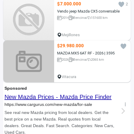
$7.000.000
2
Vendo jeep Mazda CX5 conversable
2014
Bencina
151600 km
Mejillones
$29.980.000
MAZDA MX5 6AT RF - 2026 | 3595
2026
Bencina
2065 km
Vitacura