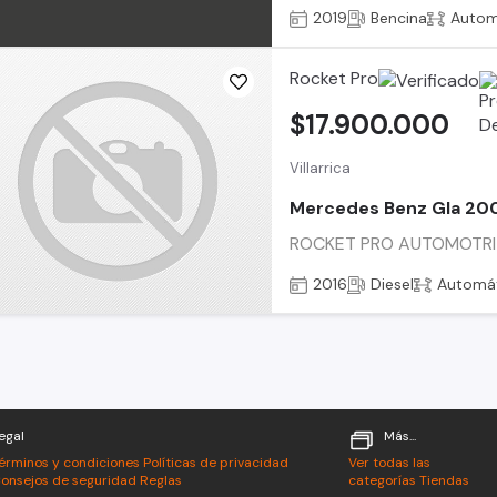
2019
Bencina
Autom
Rocket Pro
$17.900.000
Villarrica
Mercedes Benz Gla 20
ROCKET PRO AUTOMOTRIZ |
2016
Diesel
Automá
egal
Más...
érminos y condiciones
Políticas de privacidad
Ver todas las
onsejos de seguridad
Reglas
categorías
Tiendas