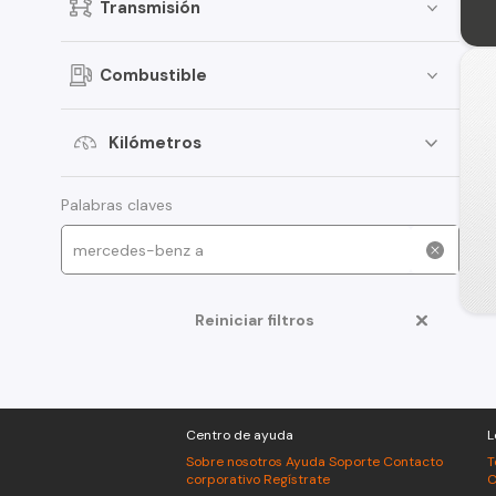
Transmisión
Combustible
Kilómetros
Palabras claves
Reiniciar filtros
Centro de ayuda
L
Sobre nosotros
Ayuda
Soporte
Contacto
T
corporativo
Regístrate
C