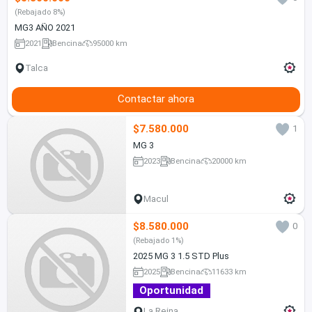
(Rebajado 8%)
MG3 AÑO 2021
2021
Bencina
95000 km
Talca
Contactar ahora
$7.580.000
1
MG 3
2023
Bencina
20000 km
Macul
$8.580.000
0
(Rebajado 1%)
2025 MG 3 1.5 STD Plus
2025
Bencina
11633 km
Oportunidad
La Reina