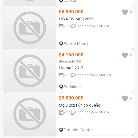
Cabildo
$8.990.000
0
MG NEW MG3 2022
2022
Bencina
28000 km
Puerto Montt
$4.160.000
2
(Rebajado 3%)
Mg mg3 2017
2017
Bencina
142000 km
Pudahuel
$9.000.000
0
Mg 3 2021 único dueño
2021
Bencina
92000 km
Estación Central