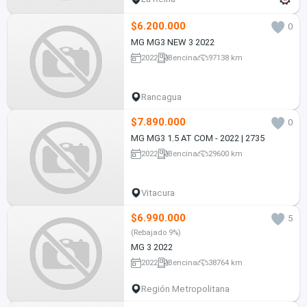
$6.200.000
0
MG MG3 NEW 3 2022
2022
Bencina
97138 km
Rancagua
$7.890.000
0
MG MG3 1.5 AT COM - 2022 | 2735
2022
Bencina
29600 km
Vitacura
$6.990.000
5
(Rebajado 9%)
MG 3 2022
2022
Bencina
38764 km
Región Metropolitana