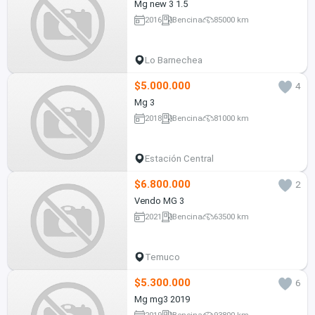
Mg new 3 1.5
2016
Bencina
85000 km
Lo Barnechea
$5.000.000
4
Mg 3
2018
Bencina
81000 km
Estación Central
$6.800.000
2
Vendo MG 3
2021
Bencina
63500 km
Temuco
$5.300.000
6
Mg mg3 2019