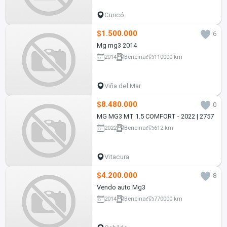
Curicó
$1.500.000
6
Mg mg3 2014
2014
Bencina
110000 km
Viña del Mar
$8.480.000
0
MG MG3 MT 1.5 COMFORT - 2022 | 2757
2022
Bencina
612 km
Vitacura
$4.200.000
8
Vendo auto Mg3
2014
Bencina
770000 km