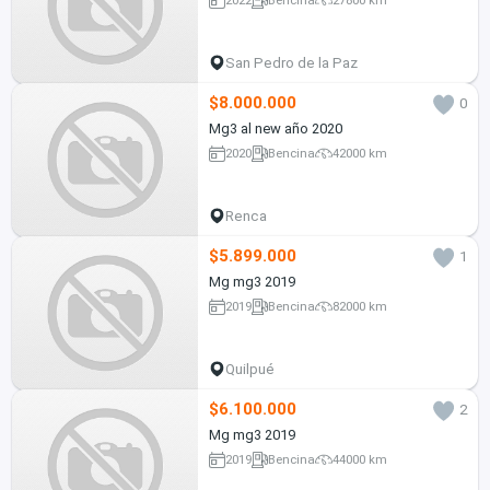
2022
Bencina
27800 km
San Pedro de la Paz
$8.000.000
0
Mg3 al new año 2020
2020
Bencina
42000 km
Renca
$5.899.000
1
Mg mg3 2019
2019
Bencina
82000 km
Quilpué
$6.100.000
2
Mg mg3 2019
2019
Bencina
44000 km