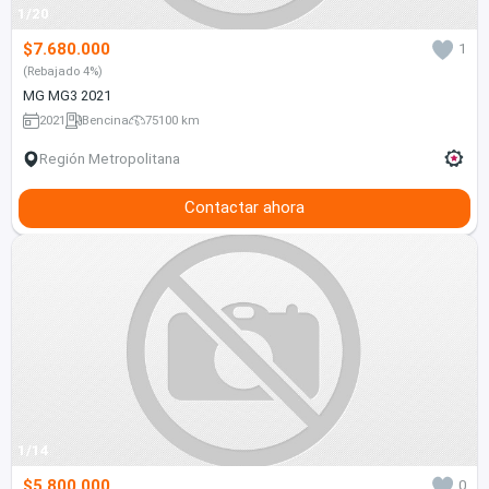
1/20
$7.680.000
1
(Rebajado 4%)
MG MG3 2021
2021
Bencina
75100 km
Región Metropolitana
Contactar ahora
1/14
$5.800.000
0