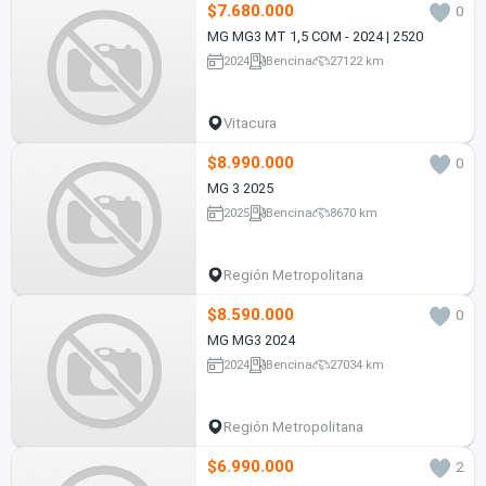
$7.680.000
0
MG MG3 MT 1,5 COM - 2024 | 2520
2024
Bencina
27122 km
Vitacura
$8.990.000
0
MG 3 2025
2025
Bencina
8670 km
Región Metropolitana
$8.590.000
0
MG MG3 2024
2024
Bencina
27034 km
Región Metropolitana
$6.990.000
2