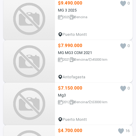
$9.490.000
0
MG 3 2025
2025
Bencina
Puerto Montt
$7.990.000
0
MG MG3 COM 2021
2021
Bencina
45000 km
Antofagasta
$7.150.000
0
Mg3
2012
Bencina
53000 km
Puerto Montt
$4.700.000
16