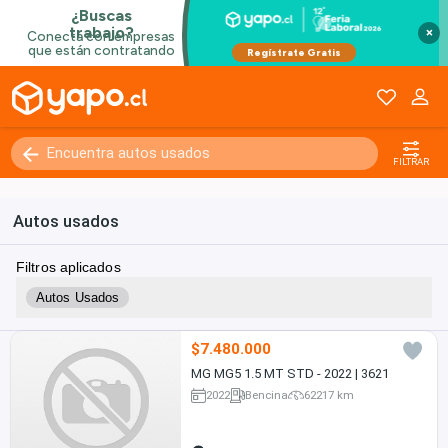
×
Kilómetros
0 - 250000+
FILTRAR
Autos usados
Filtros aplicados
Autos Usados
$7.480.000
MG MG5 1.5 MT STD - 2022 | 3621
2022
Bencina
62217 km