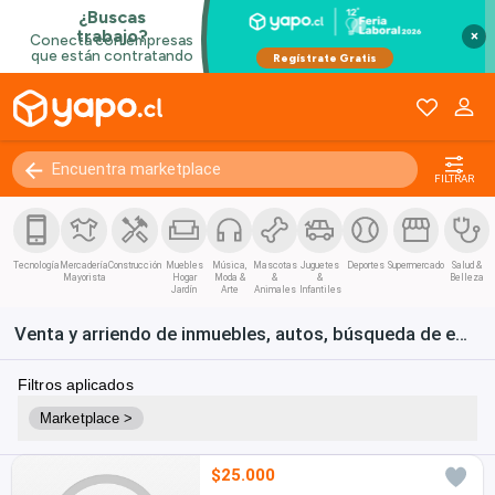
×
FILTRAR
Tecnología
Mercadería
Construcción
Muebles
Música,
Mascotas
Juguetes
Deportes
Supermercado
Salud &
Mayorista
Hogar
Moda &
&
&
Belleza
Jardín
Arte
Animales
Infantiles
Venta y arriendo de inmuebles, autos, búsqueda de empleo y bienes de consumo en Chile
Filtros aplicados
Marketplace >
$25.000