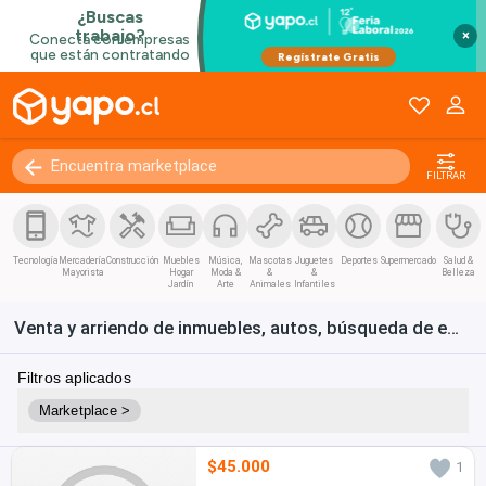
×
FILTRAR
Tecnología
Mercadería
Construcción
Muebles
Música,
Mascotas
Juguetes
Deportes
Supermercado
Salud &
Mayorista
Hogar
Moda &
&
&
Belleza
Jardín
Arte
Animales
Infantiles
Venta y arriendo de inmuebles, autos, búsqueda de empleo y bienes de consumo en Chile
Filtros aplicados
Marketplace >
$45.000
1