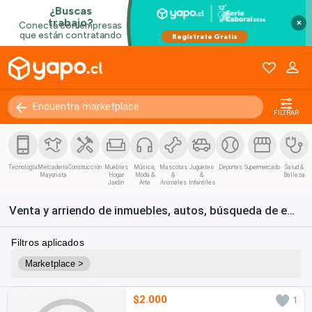
×
FILTRAR
Tecnología
Mercadería
Construcción
Muebles
Música,
Mascotas
Juguetes
Deportes
Supermercado
Salud &
Mayorista
Hogar
Moda &
&
&
Belleza
Jardín
Arte
Animales
Infantiles
Venta y arriendo de inmuebles, autos, búsqueda de empleo y bienes de consumo en Chile
Filtros aplicados
Marketplace >
$2.000
1