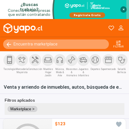
×
FILTRAR
Tecnología
Mercadería
Construcción
Muebles
Música,
Mascotas
Juguetes
Deportes
Supermercado
Salud &
Mayorista
Hogar
Moda &
&
&
Belleza
Jardín
Arte
Animales
Infantiles
Venta y arriendo de inmuebles, autos, búsqueda de empleo y bienes de consumo en Chile
Filtros aplicados
Marketplace >
$123