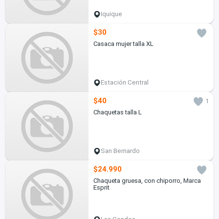
Iquique
$30
Casaca mujer talla XL
Estación Central
$40
1
Chaquetas talla L
San Bernardo
$24.990
Chaqueta gruesa, con chiporro, Marca
Esprit