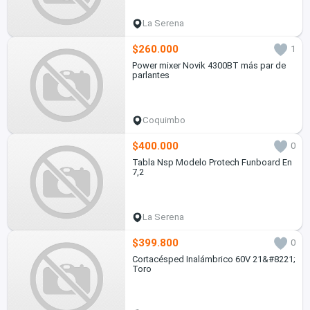
La Serena
$260.000
1
Power mixer Novik 4300BT más par de
parlantes
Coquimbo
$400.000
0
Tabla Nsp Modelo Protech Funboard En
7,2
La Serena
$399.800
0
Cortacésped Inalámbrico 60V 21&#8221;
Toro