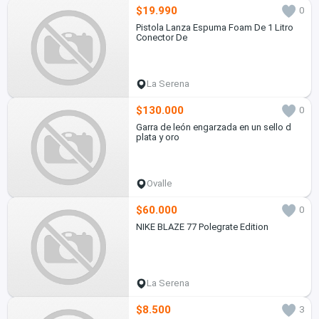
$19.990
0
Pistola Lanza Espuma Foam De 1 Litro
Conector De
La Serena
$130.000
0
Garra de león engarzada en un sello d
plata y oro
Ovalle
$60.000
0
NIKE BLAZE 77 Polegrate Edition
La Serena
$8.500
3