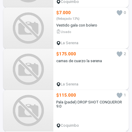
Coquimbo
$7.000
0
(Rebajado 13%)
Vestido gala con bolero
Usado
La Serena
$175.000
2
camas de cuarzo la serena
La Serena
$115.000
1
Pala (padel) DROP SHOT CONQUEROR
9.0
Coquimbo