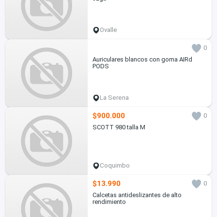
Ovalle
0
Auriculares blancos con goma AIRd
PODS
La Serena
$900.000
0
SCOTT 980 talla M
Coquimbo
$13.990
0
Calcetas antideslizantes de alto
rendimiento