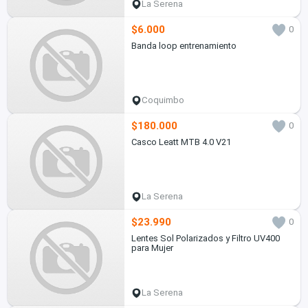
La Serena
$6.000
0
Banda loop entrenamiento
Coquimbo
$180.000
0
Casco Leatt MTB 4.0 V21
La Serena
$23.990
0
Lentes Sol Polarizados y Filtro UV400
para Mujer
La Serena