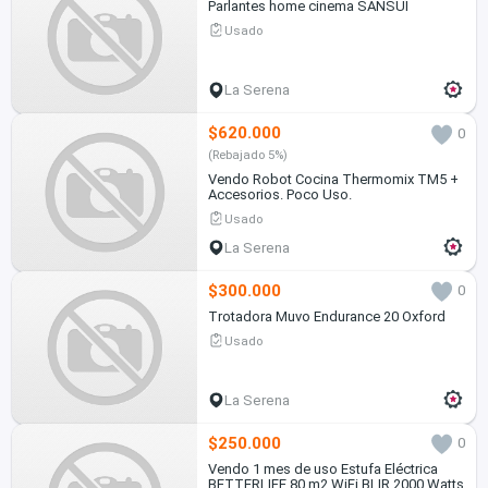
Parlantes home cinema SANSUI
Usado
La Serena
$620.000
0
(Rebajado 5%)
Vendo Robot Cocina Thermomix TM5 +
Accesorios. Poco Uso.
Usado
La Serena
$300.000
0
Trotadora Muvo Endurance 20 Oxford
Usado
La Serena
$250.000
0
Vendo 1 mes de uso Estufa Eléctrica
BETTERLIFE 80 m2 WiFi BLIR 2000 Watts