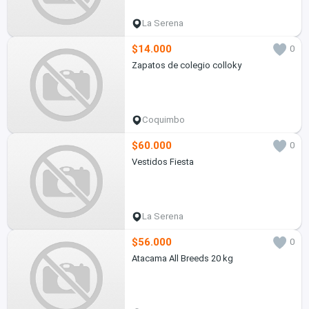
La Serena
$14.000
0
Zapatos de colegio colloky
Coquimbo
$60.000
0
Vestidos Fiesta
La Serena
$56.000
0
Atacama All Breeds 20 kg