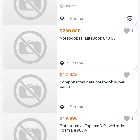
Usado
La Serena
$200.000
1
Notebook HP EliteBook 840 G3
La Serena
$12.345
0
Componentes para notebook super
baratos
La Serena
$19.990
1
Pistola Lanza Espuma Y Pulverizador
Foam De 900 Ml