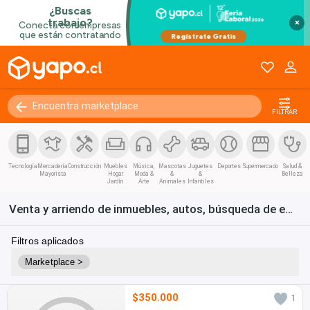
×
FILTRAR
Tecnología
Mercadería
Construcción
Muebles
Música,
Mascotas
Juguetes
Deportes
Supermercado
Salud &
Mayorista
Hogar
Moda &
&
&
Belleza
Jardín
Arte
Animales
Infantiles
Venta y arriendo de inmuebles, autos, búsqueda de empleo y bienes de consumo en Chile
Filtros aplicados
Marketplace >
$350.000
1