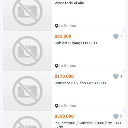
Verde todo el Año
La Serena
$85.000
1
Gabinete Orange PPC-108
La Serena
$170.000
4
Comedor De Vidrio Con 4 Sillas
La Serena
$550.000
2
PC Escritorio / Gamer i5 11600 k rtx 3060
32gb