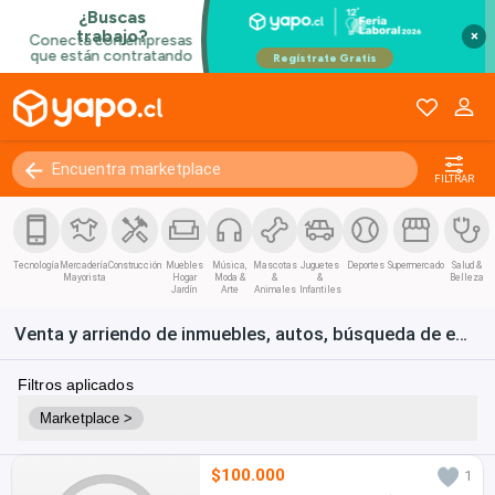
×
FILTRAR
Tecnología
Mercadería
Construcción
Muebles
Música,
Mascotas
Juguetes
Deportes
Supermercado
Salud &
Mayorista
Hogar
Moda &
&
&
Belleza
Jardín
Arte
Animales
Infantiles
Venta y arriendo de inmuebles, autos, búsqueda de empleo y bienes de consumo en Chile
Filtros aplicados
Marketplace >
$100.000
1