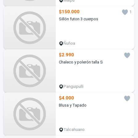
Maipú
$150.000
1
Sillón futon 3 cuerpos
Ñuñoa
$2.990
Chaleco y polerón talla S
Panguipulli
$4.000
Blusa y Tapado
Talcahuano