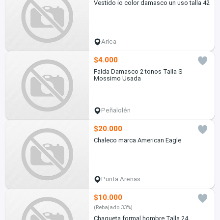
Vestido io color damasco un uso talla 42
Arica
$4.000
Falda Damasco 2 tonos Talla S
Mossimo Usada
Peñalolén
$20.000
Chaleco marca American Eagle
Punta Arenas
$10.000
(Rebajado 33%)
Chaqueta formal hombre Talla 24