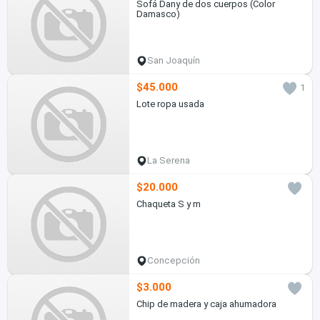
Sofá Dany de dos cuerpos (Color
Damasco)
San Joaquín
$45.000
1
Lote ropa usada
La Serena
$20.000
Chaqueta S y m
Concepción
$3.000
Chip de madera y caja ahumadora