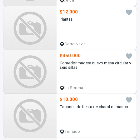
Arica
$12.000
Plantas
Cerro Navia
$450.000
Comedor madera nuevo mesa circular y
seis sillas
La Serena
$10.000
Tacones de fiesta de charol damasco
Temuco