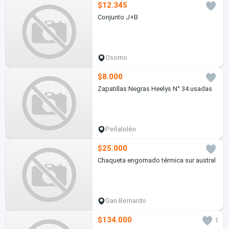
$12.345
Conjunto J+B
Osorno
$8.000
Zapatillas Negras Heelys N° 34 usadas
Peñalolén
$25.000
Chaqueta engomado térmica sur austral
San Bernardo
$134.000
1