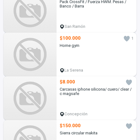
Pack CrossFit / Fuerza HWM. Pesas /
Banco / Barra
San Ramón
$100.000
1
Home gym
La Serena
$8.000
Carcasas iphone silicona/ cuero/ clear /
c magsafe
Concepción
$150.000
Sierra circular makita