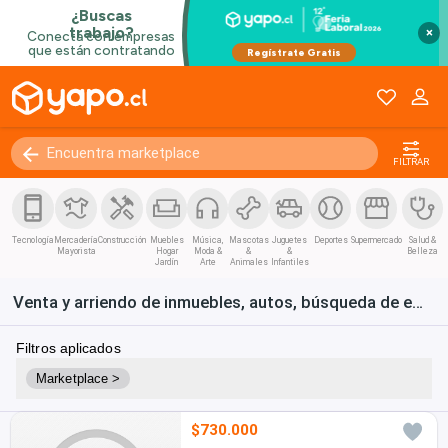
×
FILTRAR
Tecnología
Mercadería
Construcción
Muebles
Música,
Mascotas
Juguetes
Deportes
Supermercado
Salud &
Mayorista
Hogar
Moda &
&
&
Belleza
Jardín
Arte
Animales
Infantiles
Venta y arriendo de inmuebles, autos, búsqueda de empleo y bienes de consumo en Chile
Filtros aplicados
Marketplace >
$730.000