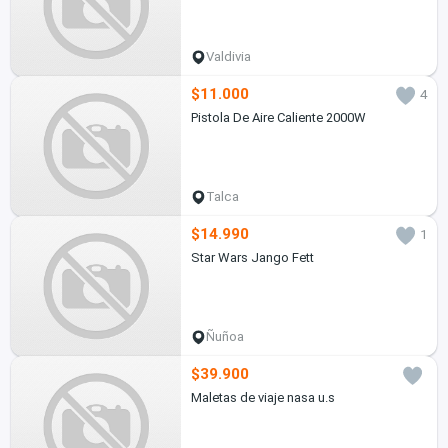
Valdivia
$11.000
4
Pistola De Aire Caliente 2000W
Talca
$14.990
1
Star Wars Jango Fett
Ñuñoa
$39.900
Maletas de viaje nasa u.s