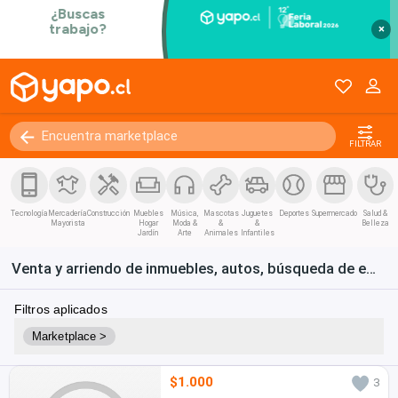
×
FILTRAR
Tecnología
Mercadería
Construcción
Muebles
Música,
Mascotas
Juguetes
Deportes
Supermercado
Salud &
Mayorista
Hogar
Moda &
&
&
Belleza
Jardín
Arte
Animales
Infantiles
Venta y arriendo de inmuebles, autos, búsqueda de empleo y bienes de consumo en Chile
Filtros aplicados
Marketplace >
$1.000
3