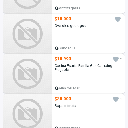
Antofagasta
$10.000
Overoles,geologos
Rancagua
$10.990
2
Cocina Estufa Parrilla Gas Camping
Plegable
Viña del Mar
$30.000
1
Ropa mineria