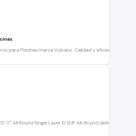
scinas
tros para Piscinas marca Vulcano. Calidad y eficiencia en purif
' 0'' All Round Single Layer El SUP All-Round definitivo para