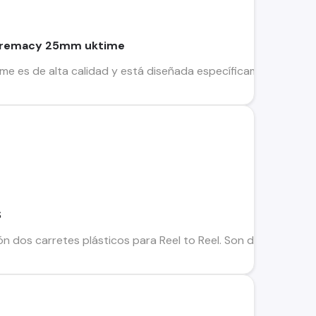
premacy 25mm uktime
 es de alta calidad y está diseñada específicamente para el j
S
n dos carretes plásticos para Reel to Reel. Son de 8 1/2" de d