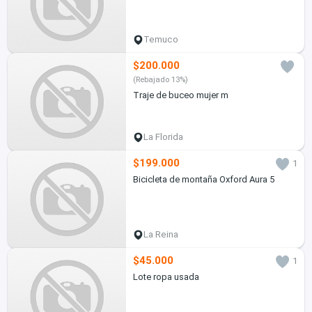
Temuco
$200.000
(Rebajado 13%)
Traje de buceo mujer m
La Florida
$199.000
1
Bicicleta de montaña Oxford Aura 5
La Reina
$45.000
1
Lote ropa usada