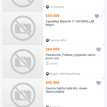
La Serena
$50.000
1
Zapatillas Blaze N-11 CATERPILLAR
Negro
Puente Alto
$60.000
Pantalones, Poleras y pijamas varios
poco uso
Usado
Región Metropolitana
$45.000
Cascos batfox talla M-L visera
desmontable