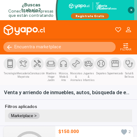
×
FILTRAR
Tecnología
Mercadería
Construcción
Muebles
Música,
Mascotas
Juguetes
Deportes
Supermercado
Salud &
Mayorista
Hogar
Moda &
&
&
Belleza
Jardín
Arte
Animales
Infantiles
Venta y arriendo de inmuebles, autos, búsqueda de empleo y bienes de consumo en Chile
Filtros aplicados
Marketplace >
$150.000
2