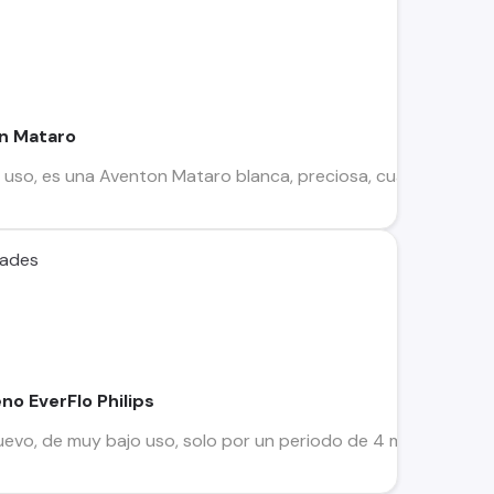
on Mataro
 uso, es una Aventon Mataro blanca, preciosa, cuando llegó la
rades
o EverFlo Philips
evo, de muy bajo uso, solo por un periodo de 4 meses, se en