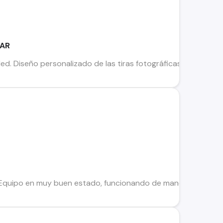
KAR
led. Diseño personalizado de las tiras fotográficas. Fotografías
4
quipo en muy buen estado, funcionando de manera fluida. No s