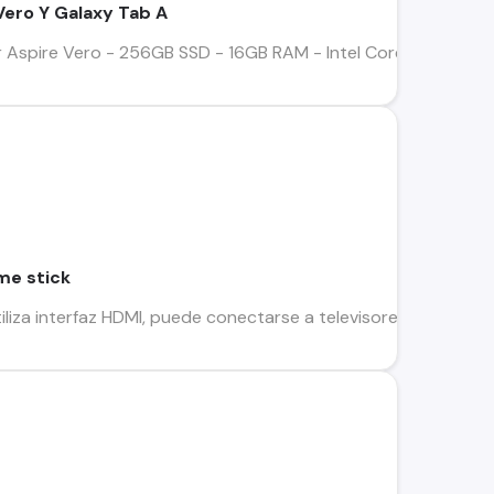
ero Y Galaxy Tab A
spire Vero - 256GB SSD - 16GB RAM - Intel Core i5 11 Generac
me stick
za interfaz HDMI, puede conectarse a televisores, ordenado