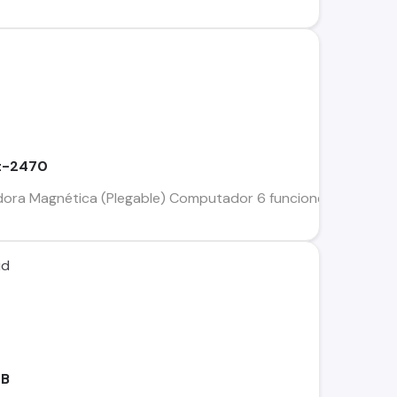
ft-2470
ora Magnética (Plegable) Computador 6 funciones (Tiempo, Veloc
id
GB