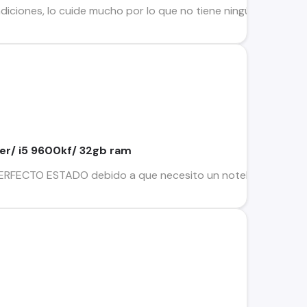
diciones, lo cuide mucho por lo que no tiene ningún detalle. I
er/ i5 9600kf/ 32gb ram
FECTO ESTADO debido a que necesito un notebook para la uni