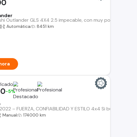
00
ander
hi Outlander GLS 4X4 2.5 impecable, con muy poco uso y en exc
Automática
8451 km
hora
00
-5%
0
2022 – FUERZA, CONFIABILIDAD Y ESTILO 4x4 Si buscas una cami
Manual
174000 km