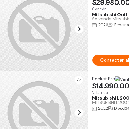
$29.980.0
Concón
Mitsubishi Outl
Se vende Mitsubis
2026
Bencina
Contactar a
Rocket Pro
$14.990.0
Villarrica
Mitsubishi L20
MITSUBISHI L200 
2022
Diesel