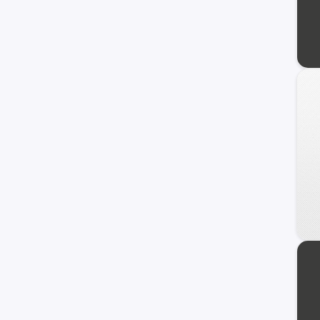
Jaecoo
Alfa Romeo
ZNA
DS
Tata
Cupra
Hafei
Lexus
Exeed
Infiniti
Maserati
Haima
Zotye