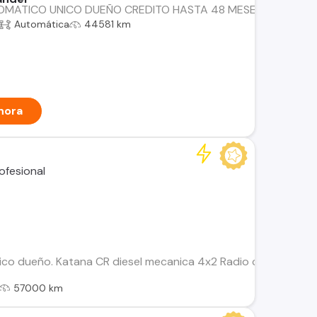
OMATICO UNICO DUEÑO CREDITO HASTA 48 MESES CON PIE 
Automática
44581 km
hora
co dueño. Katana CR diesel mecanica 4x2 Radio con pantalla, c
57000 km