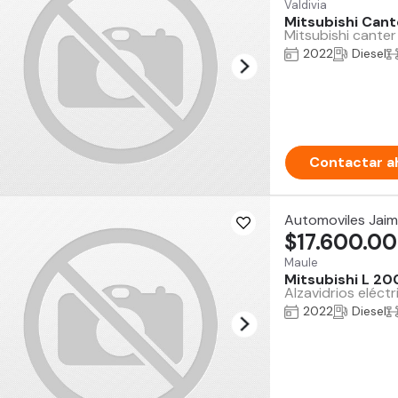
Valdivia
Mitsubishi Cant
Mitsubishi canter
2022
Diesel
Contactar a
Automoviles Jai
$17.600.0
Maule
Mitsubishi L 20
Alzavidrios eléct
2022
Diesel