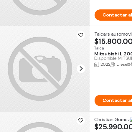
Contactar a
Talcars automovi
$15.800.0
Talca
Mitsubishi L 20
Disponible MITSUB
2022
Diesel
Contactar a
Christian Gomez
$25.990.0