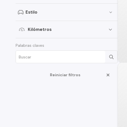
SsangYong
Estilo
Renault
Citroen
Kilómetros
Subaru
Palabras claves
Chery
Great Wall
Jeep
Reiniciar filtros
MG
Jac
Mercedes Benz
Changan
BMW