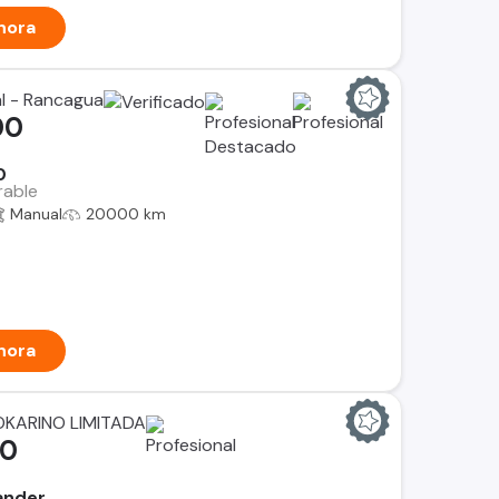
hora
al - Rancagua
00
0
rable
Manual
20000 km
hora
KARINO LIMITADA
00
ander