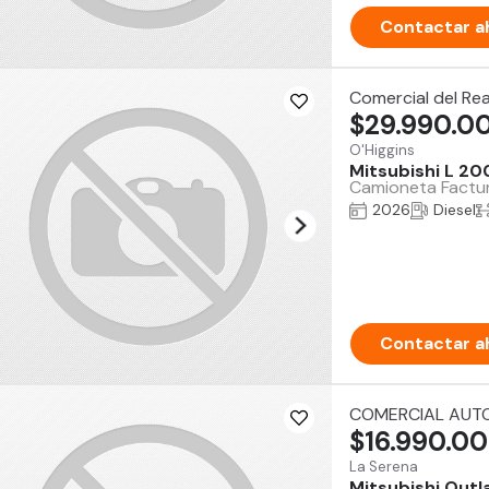
Contactar a
Comercial del Re
$29.990.0
O'Higgins
Mitsubishi L 20
Camioneta Factu
2026
Diesel
Contactar a
COMERCIAL AUTO
$16.990.0
La Serena
Mitsubishi Outl