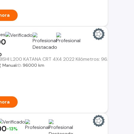
hora
les
00
0
ISHI L200 KATANA CRT 4X4 2022 Kilómetros: 96.000 Autofact or
Manual
96000 km
hora
00
-13%