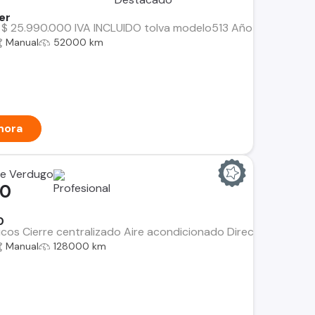
er
 $ 25.990.000 IVA INCLUIDO tolva modelo513 Año 2022 52 mil 
Manual
52000 km
hora
me Verdugo
00
0
ricos Cierre centralizado Aire acondicionado Dirección hidrául
Manual
128000 km