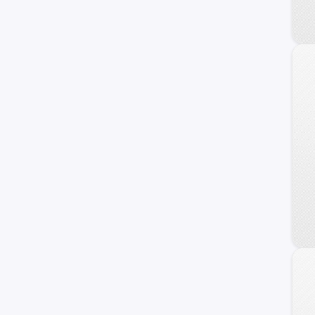
Fiat
Honda
Dodge
Mahindra
Audi
Maxus
Samsung
Volvo
Opel
Haval
Ram
Dongfeng