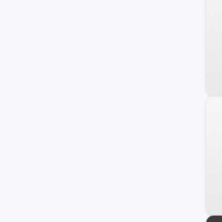
DFSK
Foton
Daewoo
Geely
Land Rover
Brilliance
Daihatsu
BAIC
JMC
Porsche
Skoda
ZX Auto