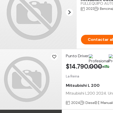
FULLEQUIPO AUT
2023
Bencina
Contactar a
Punto Driver
$14.790.000
-1%
La Reina
Mitsubishi L 200
Mitsubishi L200 2024. Uni
2024
Diesel
Manual