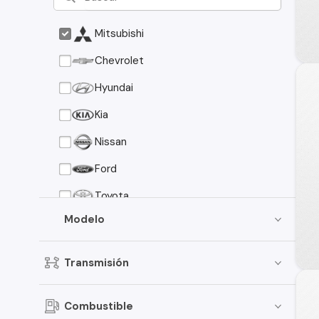
Mitsubishi
Chevrolet
Hyundai
Kia
Nissan
Ford
Toyota
Modelo
Suzuki
Peugeot
Transmisión
Mazda
Volkswagen
Combustible