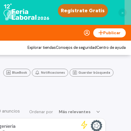
×
Publicar
Explorar tiendas
Consejos de seguridad
Centro de ayuda
BlueBook
Notificaciones
Guardar búsqueda
0 anuncios
Ordenar por
Más relevantes
geniería