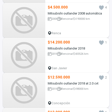
$4.500.000
4
Mitsubishi outlander 2008 automática
2008
Bencina
190000 km
Renca
$14.200.000
1
Mitsubishi outlander 2018
2018
Bencina
83526 km
San Javier
$12.590.000
2
Mitsubishi outlander 2018 at 2.0 cvt
2018
Bencina
98000 km
Concepción