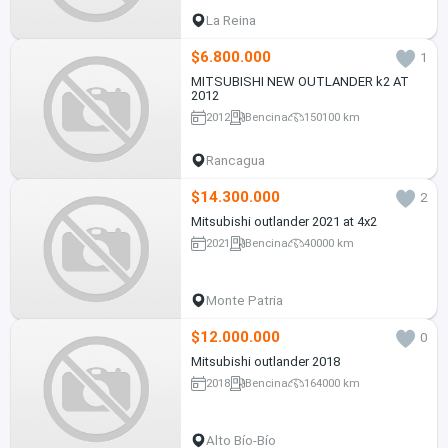
La Reina
$6.800.000
1
MITSUBISHI NEW OUTLANDER k2 AT
2012
2012
Bencina
150100 km
Rancagua
$14.300.000
2
Mitsubishi outlander 2021 at 4x2
2021
Bencina
40000 km
Monte Patria
$12.000.000
0
Mitsubishi outlander 2018
2018
Bencina
164000 km
Alto Bío-Bío