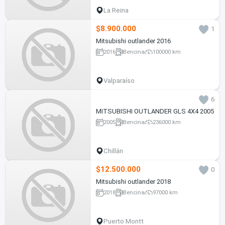
La Reina
$8.900.000
1
Mitsubishi outlander 2016
2016
Bencina
100000 km
Valparaíso
6
MITSUBISHI OUTLANDER GLS 4X4 2005
2005
Bencina
236000 km
Chillán
$12.500.000
0
Mitsubishi outlander 2018
2018
Bencina
97000 km
Puerto Montt