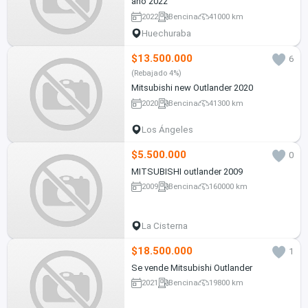
año 2022
2022
Bencina
41000 km
Huechuraba
$13.500.000
6
(Rebajado 4%)
Mitsubishi new Outlander 2020
2020
Bencina
41300 km
Los Ángeles
$5.500.000
0
MITSUBISHI outlander 2009
2009
Bencina
160000 km
La Cisterna
$18.500.000
1
Se vende Mitsubishi Outlander
2021
Bencina
19800 km