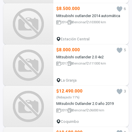
$8.500.000
6
Mitsubishi outlander 2014 automática
2014
Bencina
103000 km
Estación Central
$8.000.000
5
Mitsubishi outlander 2.0 4x2
2017
Bencina
111000 km
La Granja
$12.490.000
3
(Rebajado 11%)
Mitsubichi Outlander 2.0 año 2019
2019
Bencina
36000 km
Coquimbo