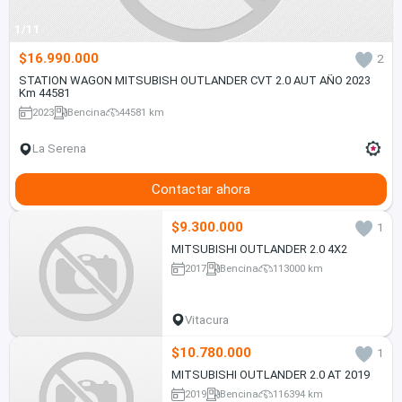
1/11
$16.990.000
2
STATION WAGON MITSUBISH OUTLANDER CVT 2.0 AUT AÑO 2023
Km 44581
2023
Bencina
44581 km
La Serena
Contactar ahora
$9.300.000
1
MITSUBISHI OUTLANDER 2.0 4X2
2017
Bencina
113000 km
Vitacura
$10.780.000
1
MITSUBISHI OUTLANDER 2.0 AT 2019
2019
Bencina
116394 km