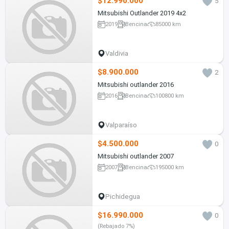
$12.990.000
5
Mitsubishi Outlander 2019 4x2
2019
Bencina
85000 km
Valdivia
$8.900.000
2
Mitsubishi outlander 2016
2016
Bencina
100800 km
Valparaíso
$4.500.000
0
Mitsubishi outlander 2007
2007
Bencina
195000 km
Pichidegua
$16.990.000
0
(Rebajado 7%)