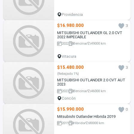
Providencia
$16.980.000
3
MITSUBISHI OUTLANDER GL 2.0 CVT
2022 IMPECABLE
2022
Bencina
49000 km
Vitacura
$15.480.000
3
(Rebajado 1%)
MITSUBISHI OUTLANDER 2.0 CVT AUT
2023
2023
Bencina
46000 km
Concón
$15.990.000
0
Mitsubishi Outlander Hibrida 2019
2019
Híbrido
80000 km