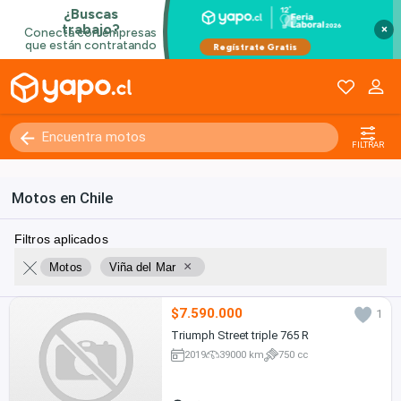
×
FILTRAR
Motos en Chile
Filtros aplicados
×
Motos
Viña del Mar
$7.590.000
1
Triumph Street triple 765 R
2019
39000 km
750 cc