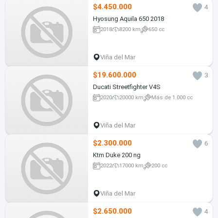
$4.450.000
4
Hyosung Aquila 650 2018
2018
8200 km
650 cc
Viña del Mar
$19.600.000
3
Ducati Streetfighter V4S
2020
20000 km
Más de 1.000 cc
Viña del Mar
$2.300.000
6
Ktm Duke 200 ng
2022
17000 km
200 cc
Viña del Mar
$2.650.000
4