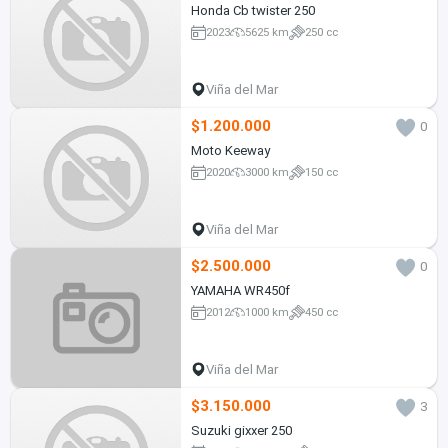
Honda Cb twister 250
2023
5625 km
250 cc
Viña del Mar
$1.200.000
0
Moto Keeway
2020
3000 km
150 cc
Viña del Mar
$2.500.000
0
YAMAHA WR450f
2012
1000 km
450 cc
Viña del Mar
$3.150.000
3
Suzuki gixxer 250