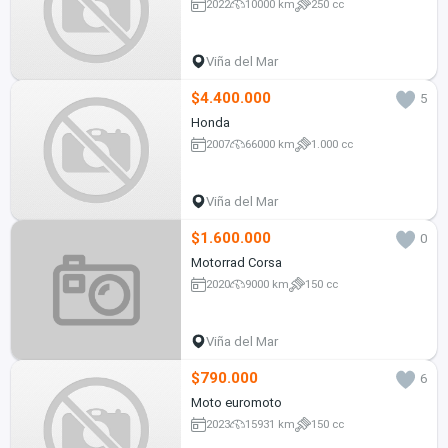
2022
10000 km
250 cc
Viña del Mar
$4.400.000
5
Honda
2007
66000 km
1.000 cc
Viña del Mar
$1.600.000
0
Motorrad Corsa
2020
9000 km
150 cc
Viña del Mar
$790.000
6
Moto euromoto
2023
15931 km
150 cc