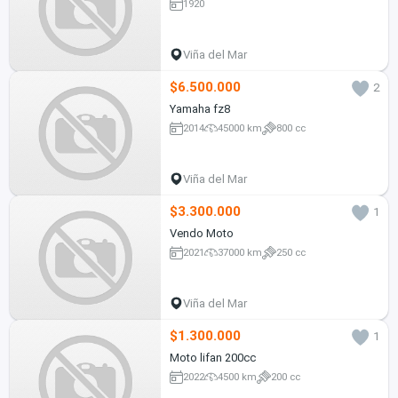
1920
Viña del Mar
$6.500.000
2
Yamaha fz8
2014
45000 km
800 cc
Viña del Mar
$3.300.000
1
Vendo Moto
2021
37000 km
250 cc
Viña del Mar
$1.300.000
1
Moto lifan 200cc
2022
4500 km
200 cc