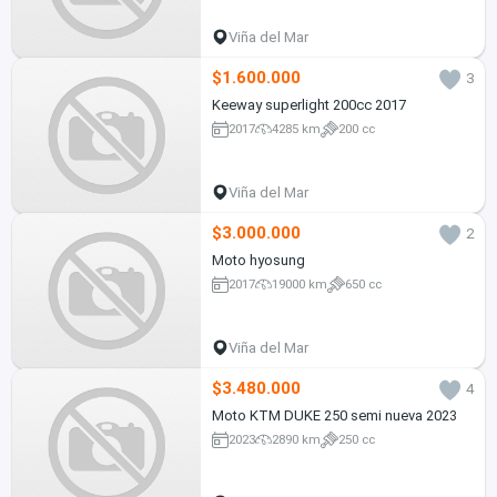
Viña del Mar
$1.600.000
3
Keeway superlight 200cc 2017
2017
4285 km
200 cc
Viña del Mar
$3.000.000
2
Moto hyosung
2017
19000 km
650 cc
Viña del Mar
$3.480.000
4
Moto KTM DUKE 250 semi nueva 2023
2023
2890 km
250 cc