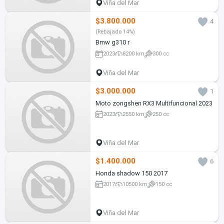
Viña del Mar
$3.800.000
4
(Rebajado 14%)
Bmw g310 r
2023
8200 km
300 cc
Viña del Mar
$3.000.000
1
Moto zongshen RX3 Multifuncional 2023
2023
2550 km
250 cc
Viña del Mar
$1.400.000
6
Honda shadow 150 2017
2017
10500 km
150 cc
Viña del Mar