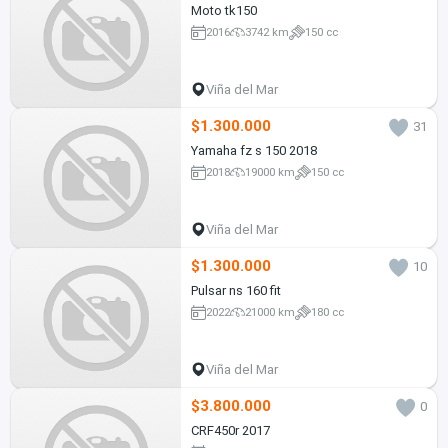
Moto tk150
2016
3742 km
150 cc
Viña del Mar
$1.300.000
31
Yamaha fz s 150 2018
2018
19000 km
150 cc
Viña del Mar
$1.300.000
10
Pulsar ns 160 fit
2022
21000 km
180 cc
Viña del Mar
$3.800.000
0
CRF450r 2017