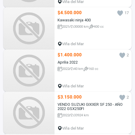
Viña del Mar
$4.500.000
17
Kawasaki ninja 400
2021
30000 km
400 cc
Viña del Mar
$1.400.000
2
Aprilia 2022
2022
40 km
160 cc
Viña del Mar
$3.150.000
2
VENDO SUZUKI GIXXER SF 250 - AÑO
2022 GSX250FI
2022
33924 km
Viña del Mar