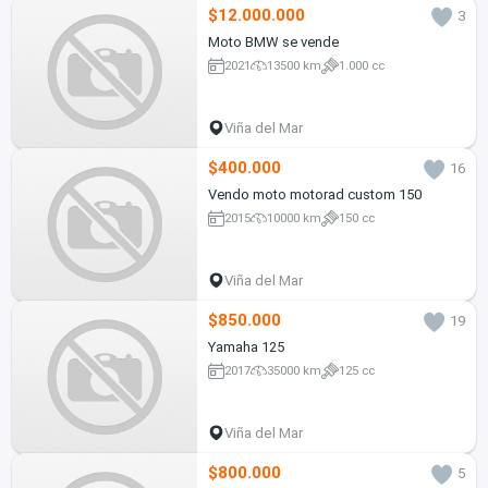
$12.000.000
3
Moto BMW se vende
2021
13500 km
1.000 cc
Viña del Mar
$400.000
16
Vendo moto motorad custom 150
2015
10000 km
150 cc
Viña del Mar
$850.000
19
Yamaha 125
2017
35000 km
125 cc
Viña del Mar
$800.000
5