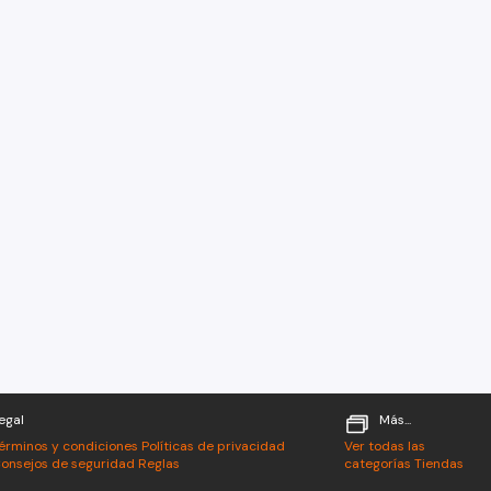
egal
Más...
érminos y condiciones
Políticas de privacidad
Ver todas las
onsejos de seguridad
Reglas
categorías
Tiendas