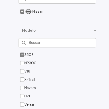
Nissan
Modelo
350Z
NP300
V16
X-Trail
Navara
D21
Versa