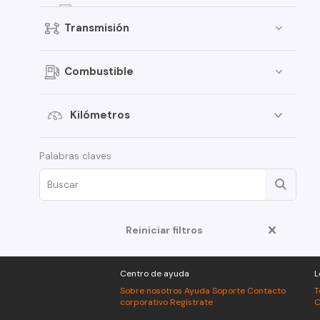
Qashqai
Transmisión
Kicks
Terrano
Combustible
Pathfinder
Sentra
Kilómetros
March
Palabras claves
Murano
Tiida
Note
ALTIMA
Reiniciar filtros
D22
Centro de ayuda
L
Juke
Sobre nosotros
Ayuda
Soporte
Contacto
T
Platina
corporativo
Regístrate
C