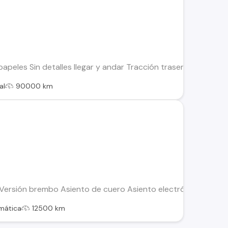
papeles Sin detalles llegar y andar Tracción trasera
al
90000 km
ersión brembo Asiento de cuero Asiento electrónico Barra esta
mática
12500 km