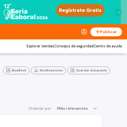
×
Publicar
Explorar tiendas
Consejos de seguridad
Centro de ayuda
BlueBook
Notificaciones
Guardar búsqueda
Ordenar por
Más relevantes