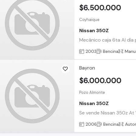
$6.500.000
Coyhaique
Nissan 350Z
Mecánico caja 6ta Al día 
2003
Bencina
Manu
Bayron
$6.000.000
Pozo Almonte
Nissan 350Z
Se vende Nissan 350z At V
2006
Bencina
Auto