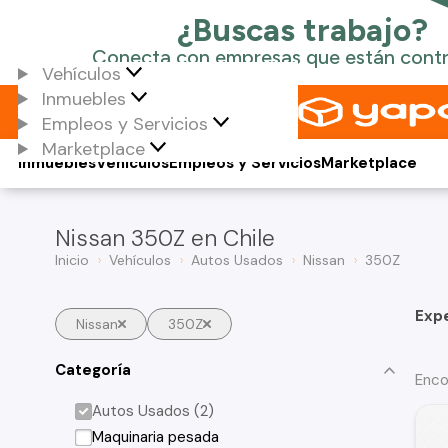
Vehículos
Inmuebles
Empleos y Servicios
Marketplace
Inmuebles
Vehículos
Empleos y Servicios
Marketplace
Nissan 350Z en Chile
Inicio
Vehículos
Autos Usados
Nissan
350Z
Exp
Nissan
350Z
Categoría
Enco
Autos Usados (2)
Maquinaria pesada