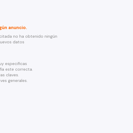
gún anuncio.
citada no ha obtenido ningún
nuevos datos
y especificas
ía este correcta.
as claves.
ves generales.