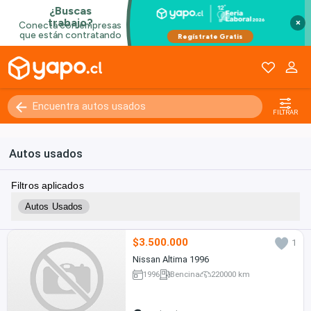
×
FILTRAR
Autos usados
Filtros aplicados
Autos Usados
$3.500.000
1
Nissan Altima 1996
1996
Bencina
220000 km