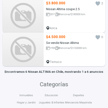
$3.800.000
2
Nissan Altima coupe 2.5
2011
Bencina
90000 km
Arica
$4.500.000
0
Se vende Nissan Altima
1994
Bencina
150000 km
Temuco
Encontramos 6 Nissan ALTIMA en Chile, mostrando 1 a 6 anuncios
Categorías
Inmuebles
Educación
Deportes
Hogar y Jardín
Juguetes & Infantes
Mercancía Mayorista