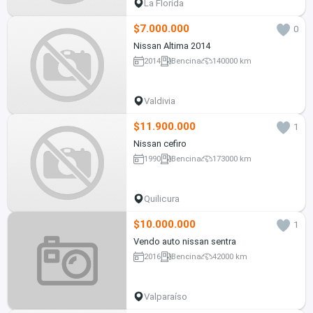
La Florida
$7.000.000
0
Nissan Altima 2014
2014
Bencina
140000 km
Valdivia
$11.900.000
1
Nissan cefiro
1990
Bencina
173000 km
Quilicura
$10.000.000
1
Vendo auto nissan sentra
2016
Bencina
42000 km
Valparaíso