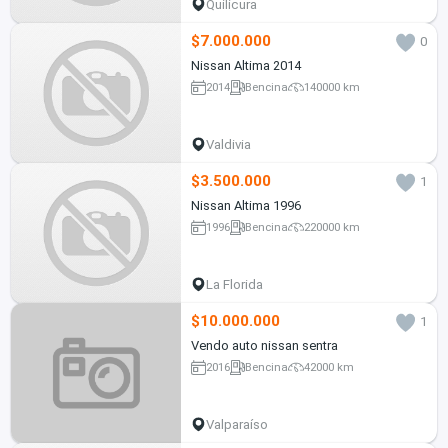
Quilicura
$7.000.000
0
Nissan Altima 2014
2014
Bencina
140000 km
Valdivia
$3.500.000
1
Nissan Altima 1996
1996
Bencina
220000 km
La Florida
$10.000.000
1
Vendo auto nissan sentra
2016
Bencina
42000 km
Valparaíso