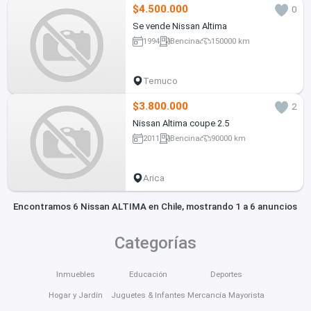
$4.500.000
0
Se vende Nissan Altima
1994
Bencina
150000 km
Temuco
$3.800.000
2
Nissan Altima coupe 2.5
2011
Bencina
90000 km
Arica
Encontramos 6 Nissan ALTIMA en Chile, mostrando 1 a 6 anuncios
Categorías
Inmuebles
Educación
Deportes
Hogar y Jardín
Juguetes & Infantes
Mercancía Mayorista