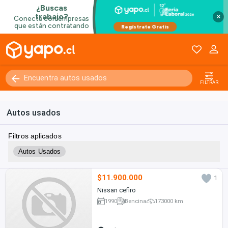
×
FILTRAR
Autos usados
Filtros aplicados
Autos Usados
$11.900.000
1
Nissan cefiro
1990
Bencina
173000 km