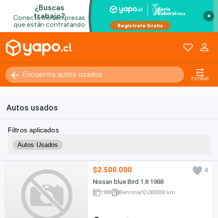
×
Kilómetros
0 - 250000+
FILTRAR
Autos usados
Filtros aplicados
Autos Usados
$2.500.000
4
Nissan blue Bird 1.8 1988
1988
Bencina
300000 km