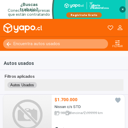
×
Kilómetros
0 - 250000+
FILTRAR
Autos usados
Filtros aplicados
Autos Usados
$1.700.000
Nissan c/s STD
1988
Bencina
999999 km