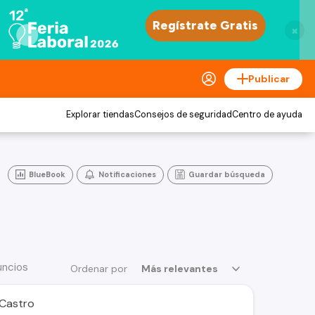
×
Publicar
Explorar tiendas
Consejos de seguridad
Centro de ayuda
BlueBook
Notificaciones
Guardar búsqueda
uncios
Ordenar por
Más relevantes
 Castro