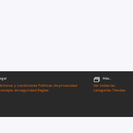
egal
Más...
érminos y condiciones
Políticas de privacidad
Ver todas las
onsejos de seguridad
Reglas
categorías
Tiendas