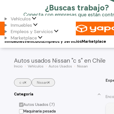
Vehículos
Inmuebles
Empleos y Servicios
Marketplace
Inmuebles
Vehículos
Empleos y Servicios
Marketplace
Autos usados Nissan "c s" en Chile
Inicio
Vehículos
Autos Usados
Nissan
Exp
c s
Nissan
Categoría
Enco
Autos Usados (7)
Maquinaria pesada