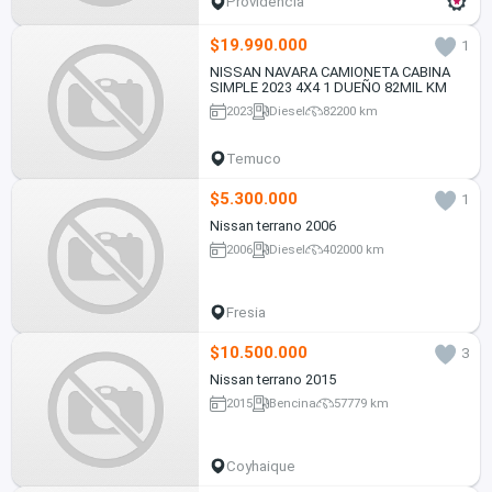
Providencia
$19.990.000
1
NISSAN NAVARA CAMIONETA CABINA
SIMPLE 2023 4X4 1 DUEÑO 82MIL KM
2023
Diesel
82200 km
Temuco
$5.300.000
1
Nissan terrano 2006
2006
Diesel
402000 km
Fresia
$10.500.000
3
Nissan terrano 2015
2015
Bencina
57779 km
Coyhaique