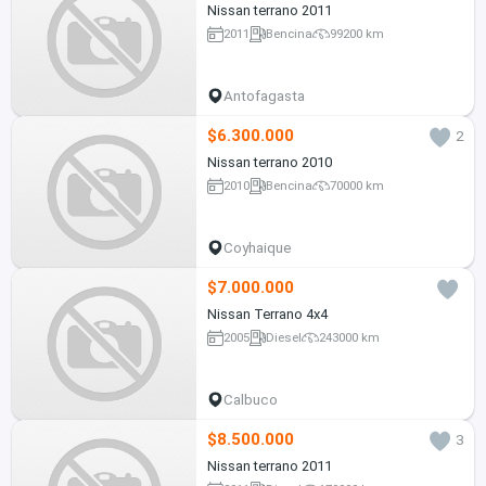
Nissan terrano 2011
2011
Bencina
99200 km
Antofagasta
$6.300.000
2
Nissan terrano 2010
2010
Bencina
70000 km
Coyhaique
$7.000.000
Nissan Terrano 4x4
2005
Diesel
243000 km
Calbuco
$8.500.000
3
Nissan terrano 2011