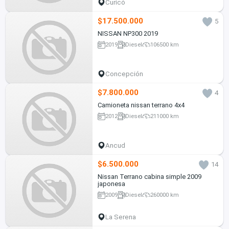
Curicó
$17.500.000
5
NISSAN NP300 2019
2019
Diesel
106500 km
Concepción
$7.800.000
4
Camioneta nissan terrano 4x4
2012
Diesel
211000 km
Ancud
$6.500.000
14
Nissan Terrano cabina simple 2009
japonesa
2009
Diesel
260000 km
La Serena