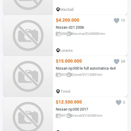
Machalí
$4.200.000
15
Nissan d21 2006
2006
Bencina
240000 km
Linares
$15.000.000
24
Nissan np300 le full automatica 4x4
2018
Diesel
112000 km
Tomé
$12.500.000
2
Nissan np300 2017
2017
Diesel
165300 km