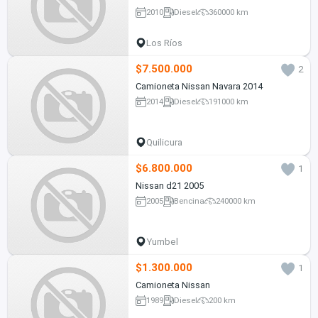
2010
Diesel
360000 km
Los Ríos
$7.500.000
2
Camioneta Nissan Navara 2014
2014
Diesel
191000 km
Quilicura
$6.800.000
1
Nissan d21 2005
2005
Bencina
240000 km
Yumbel
$1.300.000
1
Camioneta Nissan
1989
Diesel
200 km