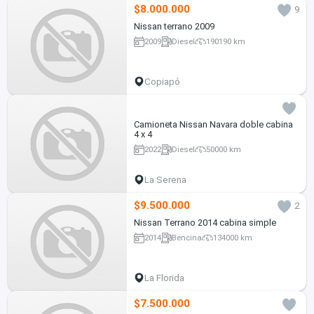
$8.000.000
9
Nissan terrano 2009
2009
Diesel
190190 km
Copiapó
Camioneta Nissan Navara doble cabina
4 x 4
2022
Diesel
50000 km
La Serena
$9.500.000
2
Nissan Terrano 2014 cabina simple
2014
Bencina
134000 km
La Florida
$7.500.000