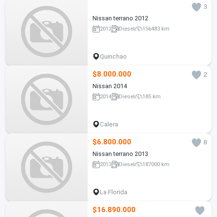
3
Nissan terrano 2012
2012
Diesel
156483 km
Quinchao
$8.000.000
2
Nissan 2014
2014
Diesel
185 km
Calera
$6.800.000
8
Nissan terrano 2013
2013
Diesel
187000 km
La Florida
$16.890.000