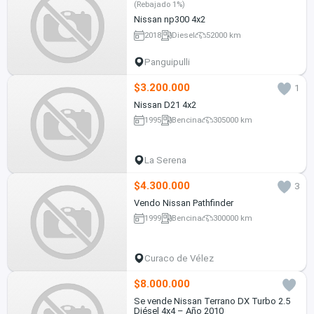
(Rebajado 1%)
Nissan np300 4x2
2018
Diesel
52000 km
Panguipulli
$3.200.000
1
Nissan D21 4x2
1995
Bencina
305000 km
La Serena
$4.300.000
3
Vendo Nissan Pathfinder
1999
Bencina
300000 km
Curaco de Vélez
$8.000.000
Se vende Nissan Terrano DX Turbo 2.5
Diésel 4x4 – Año 2010