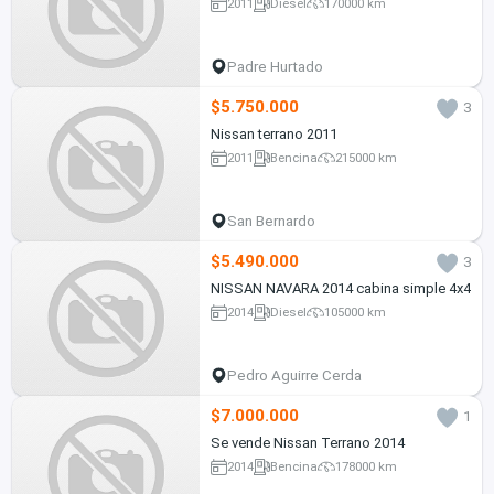
2011
Diesel
170000 km
Padre Hurtado
$5.750.000
3
Nissan terrano 2011
2011
Bencina
215000 km
San Bernardo
$5.490.000
3
NISSAN NAVARA 2014 cabina simple 4x4
2014
Diesel
105000 km
Pedro Aguirre Cerda
$7.000.000
1
Se vende Nissan Terrano 2014
2014
Bencina
178000 km