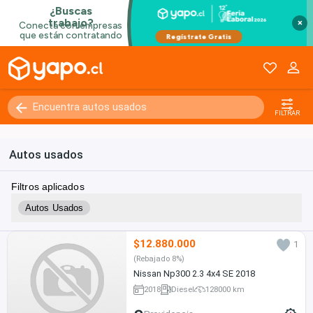
×
FILTRAR
Autos usados
Filtros aplicados
Autos Usados
$12.880.000
1
(Rebajado 8%)
Nissan Np300 2.3 4x4 SE 2018
2018
Diesel
128000 km