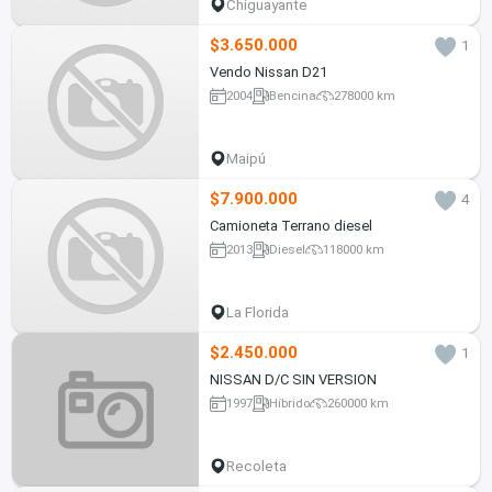
Chiguayante
$3.650.000
1
Vendo Nissan D21
2004
Bencina
278000 km
Maipú
$7.900.000
4
Camioneta Terrano diesel
2013
Diesel
118000 km
La Florida
$2.450.000
1
NISSAN D/C SIN VERSION
1997
Híbrido
260000 km
Recoleta