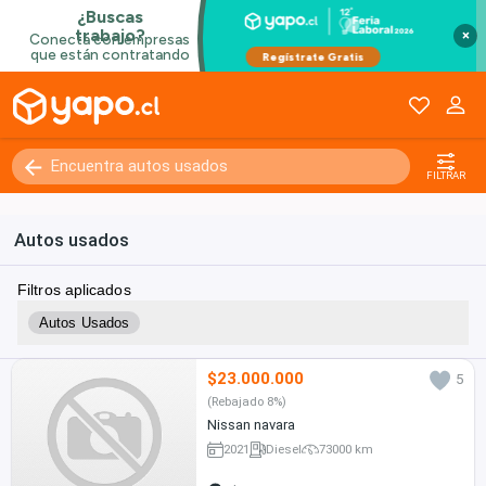
×
FILTRAR
Autos usados
Filtros aplicados
Autos Usados
$23.000.000
5
(Rebajado 8%)
Nissan navara
2021
Diesel
73000 km