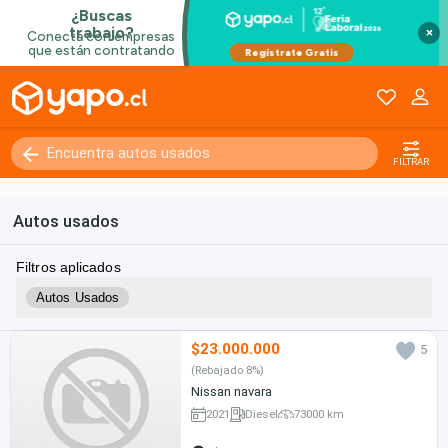
×
FILTRAR
Autos usados
Filtros aplicados
Autos Usados
$23.000.000
5
(Rebajado 8%)
Nissan navara
2021
Diesel
73000 km