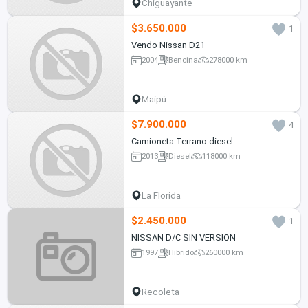
Chiguayante
$3.650.000
1
Vendo Nissan D21
2004
Bencina
278000 km
Maipú
$7.900.000
4
Camioneta Terrano diesel
2013
Diesel
118000 km
La Florida
$2.450.000
1
NISSAN D/C SIN VERSION
1997
Híbrido
260000 km
Recoleta